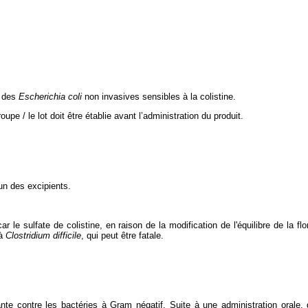
à des
Escherichia coli
non invasives sensibles à la colistine.
pe / le lot doit être établie avant l’administration du produit.
'un des excipients.
r le sulfate de colistine, en raison de la modification de l'équilibre de la f
 à
Clostridium difficile
, qui peut être fatale.
ante contre les bactéries à Gram négatif. Suite à une administration orale