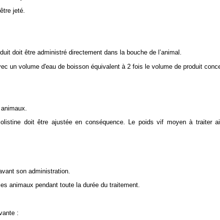
tre jeté.
uit doit être administré directement dans la bouche de l’animal.
 avec un volume d'eau de boisson équivalent à 2 fois le volume de produit conce
 animaux.
 colistine doit être ajustée en conséquence. Le poids vif moyen à traiter
vant son administration.
les animaux pendant toute la durée du traitement.
vante :