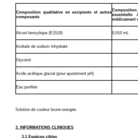
Composition q
Composition qualitative en excipients et autres
essentielle
composants
médicament v
Alcool benzylique (E1519)
0,010 mL
Acétate de sodium trihydraté
Glycérol
Acide acétique glacial (pour ajustement pH)
Eau purifiée
Solution de couleur brune-orangée.
3. INFORMATIONS CLINIQUES
3.1 Espèces cibles