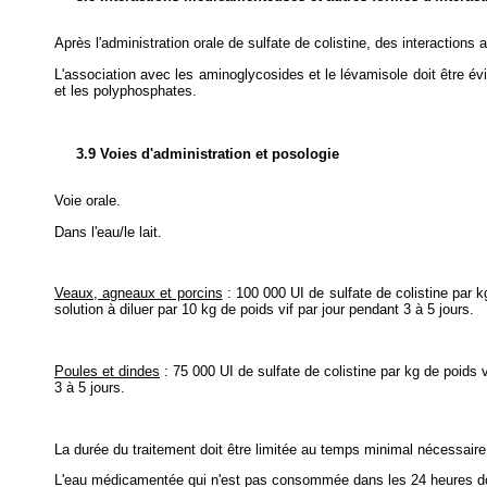
Après l'administration orale de sulfate de colistine, des interactio
L'association avec les aminoglycosides et le lévamisole doit être évi
et les polyphosphates.
3.9 Voies d'administration et posologie
Voie orale.
Dans l'eau/le lait.
Veaux, agneaux et porcins
: 100 000 UI de sulfate de colistine par k
solution à diluer par 10 kg de poids vif par jour pendant 3 à 5 jours.
Poules et dindes
: 75 000 UI de sulfate de colistine par kg de poids v
3 à 5 jours.
La durée du traitement doit être limitée au temps minimal nécessaire 
L'eau médicamentée qui n'est pas consommée dans les 24 heures doi