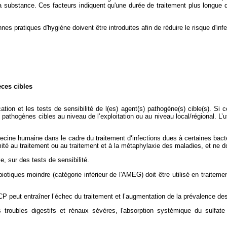
e la substance. Ces facteurs indiquent qu'une durée de traitement plus longue q
 pratiques d'hygiène doivent être introduites afin de réduire le risque d'infe
èces cibles
ication et les tests de sensibilité de l(es) agent(s) pathogène(s) cible(s). S
pathogènes cibles au niveau de l’exploitation ou au niveau local/régional. L’u
cine humaine dans le cadre du traitement d‘infections dues à certaines bactér
imité au traitement ou au traitement et à la métaphylaxie des maladies, et ne do
le, sur des tests de sensibilité.
tiques moindre (catégorie inférieur de l'AMEG) doit être utilisé en traitement 
 peut entraîner l’échec du traitement et l’augmentation de la prévalence des 
roubles digestifs et rénaux sévères, l'absorption systémique du sulfate 