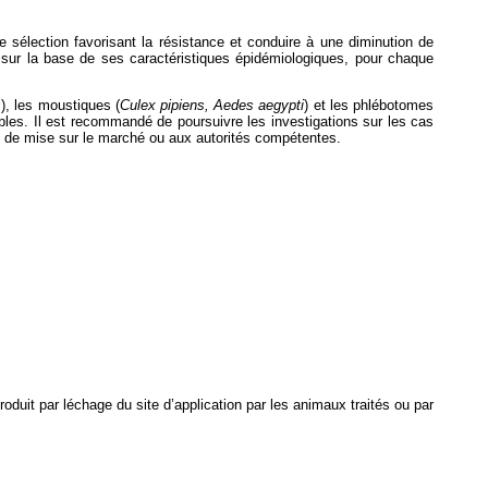
e sélection favorisant la résistance et conduire à une diminution de
tion sur la base de ses caractéristiques épidémiologiques, pour chaque
s
), les moustiques (
Culex pipiens, Aedes aegypti
) et les phlébotomes
onibles. Il est recommandé de poursuivre les investigations sur les cas
ion de mise sur le marché ou aux autorités compétentes.
oduit par léchage du site d’application par les animaux traités ou par