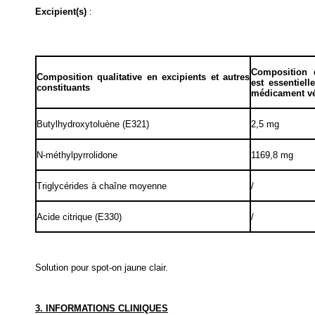
Excipient(s)
:
Composition q
Composition
qualitative
en excipients et autres
est essentiel
constituants
médicament vé
Butylhydroxytoluène (E321)
2,5 mg
N-méthylpyrrolidone
1169,8 mg
Triglycérides à chaîne moyenne
/
Acide citrique (E330)
/
Solution pour spot-on jaune clair.
3. INFORMATIONS CLINIQUES