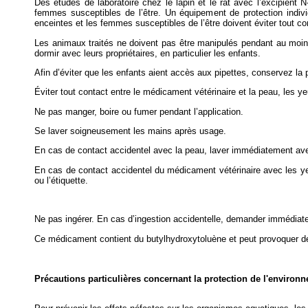
Des études de laboratoire chez le lapin et le rat avec l’excipient
femmes susceptibles de l’être. Un équipement de protection indi
enceintes et les femmes susceptibles de l’être doivent éviter tout con
Les animaux traités ne doivent pas être manipulés pendant au moins 
dormir avec leurs propriétaires, en particulier les enfants.
Afin d’éviter que les enfants aient accès aux pipettes, conservez la 
Éviter tout contact entre le médicament vétérinaire et la peau, les y
Ne pas manger, boire ou fumer pendant l’application.
Se laver soigneusement les mains après usage.
En cas de contact accidentel avec la peau, laver immédiatement ave
En cas de contact accidentel du médicament vétérinaire avec les yeu
ou l’étiquette.
Ne pas ingérer. En cas d’ingestion accidentelle, demander immédiatem
Ce médicament contient du butylhydroxytoluène et peut provoquer de
Précautions particulières concernant la protection de l'environ