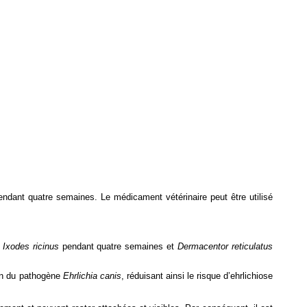
endant quatre semaines. Le médicament vétérinaire peut être utilisé
t
Ixodes ricinus
pendant quatre semaines et
Dermacentor reticulatus
ion du pathogène
Ehrlichia canis
, réduisant ainsi le risque d’ehrlichiose