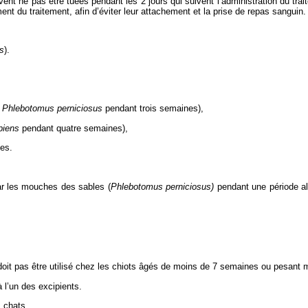
nt ne pas être tuées pendant les 2 jours qui suivent l’administration du trait
nt du traitement, afin d’éviter leur attachement et la prise de repas sanguin.
s
).
t
Phlebotomus perniciosus
pendant trois semaines),
piens
pendant quatre semaines),
es.
r les mouches des sables (
Phlebotomus perniciosus)
pendant une période all
oit pas être utilisé chez les chiots âgés de moins de 7 semaines ou pesant 
 l’un des excipients.
s chats.