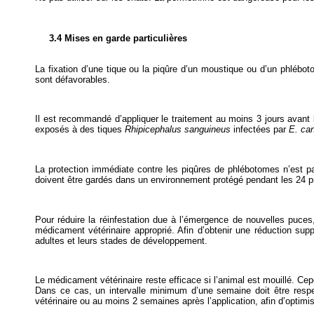
3.4 Mises en garde particulières
La fixation d’une tique ou la piqûre d’un moustique ou d’un phlébot
sont défavorables.
Il est recommandé d’appliquer le traitement au moins 3 jours avant 
exposés à des tiques
Rhipicephalus sanguineus
infectées par
E. can
La protection immédiate contre les piqûres de phlébotomes n’est pa
doivent être gardés dans un environnement protégé pendant les 24 pre
Pour réduire la réinfestation due à l’émergence de nouvelles puce
médicament vétérinaire approprié. Afin d’obtenir une réduction sup
adultes et leurs stades de développement.
Le médicament vétérinaire reste efficace si l’animal est mouillé. Cepe
Dans ce cas, un intervalle minimum d’une semaine doit être respe
vétérinaire ou au moins 2 semaines après l’application, afin d’optimis