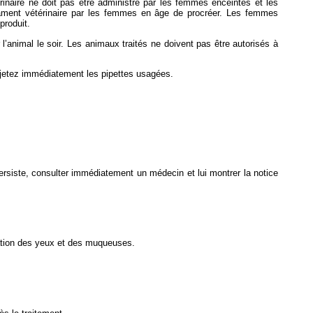
rinaire ne doit pas être administré par les femmes enceintes et les
cament vétérinaire par les femmes en âge de procréer. Les femmes
produit.
’animal le soir. Les animaux traités ne doivent pas être autorisés à
et jetez immédiatement les pipettes usagées.
ersiste, consulter immédiatement un médecin et lui montrer la notice
tation des yeux et des muqueuses.