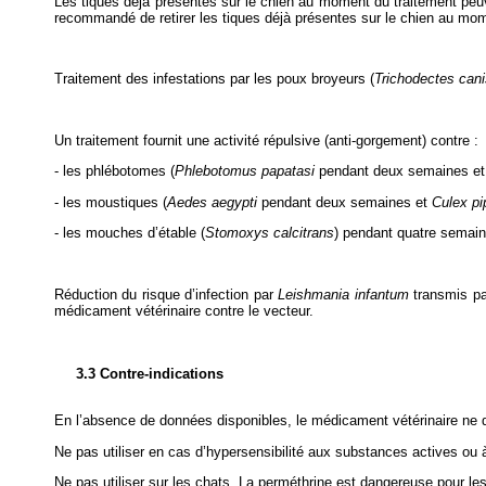
Les tiques déjà présentes sur le chien au moment du traitement peuve
recommandé de retirer les tiques déjà présentes sur le chien au mome
Traitement des infestations par les poux broyeurs (
Trichodectes cani
Un traitement fournit une activité répulsive (anti-gorgement) contre :
- les phlébotomes (
Phlebotomus papatasi
pendant deux semaines e
- les moustiques (
Aedes aegypti
pendant deux semaines et
Culex pi
- les mouches d’étable (
Stomoxys calcitrans
) pendant quatre semain
Réduction du risque d’infection par
Leishmania infantum
transmis pa
médicament vétérinaire contre le vecteur.
3.3 Contre-indications
En l’absence de données disponibles, le médicament vétérinaire ne d
Ne pas utiliser en cas d’hypersensibilité aux substances actives ou à
Ne pas utiliser sur les chats. La perméthrine est dangereuse pour le