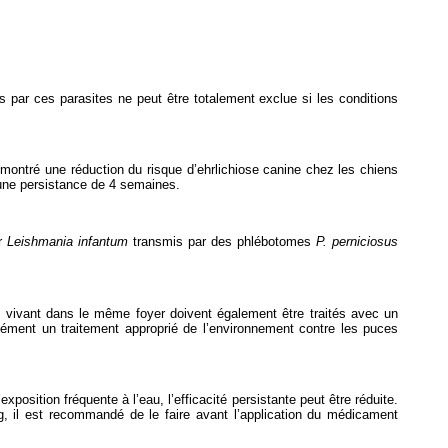
s par ces parasites ne peut être totalement exclue si les conditions
 montré une réduction du risque d’ehrlichiose canine chez les chiens
 une persistance de 4 semaines.
ar
Leishmania infantum
transmis par des phlébotomes
P. perniciosus
x vivant dans le même foyer doivent également être traités avec un
plément un traitement approprié de l’environnement contre les puces
position fréquente à l’eau, l’efficacité persistante peut être réduite.
, il est recommandé de le faire avant l’application du médicament