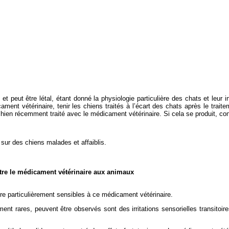
 peut être létal, étant donné la physiologie particulière des chats et leur 
nt vétérinaire, tenir les chiens traités à l’écart des chats après le traitem
 chien récemment traité avec le médicament vétérinaire. Si cela se produit, co
 sur des chiens malades et affaiblis.
stre le médicament vétérinaire aux animaux
e particulièrement sensibles à ce médicament vétérinaire.
t rares, peuvent être observés sont des irritations sensorielles transitoi