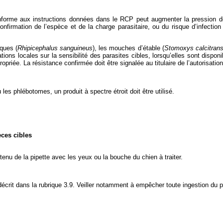
n conforme aux instructions données dans le RCP peut augmenter la pression d
la confirmation de l’espèce et de la charge parasitaire, ou du risque d’infec
iques (
Rhipicephalus sanguineus
), les mouches d’étable (
Stomoxys calcitran
mations locales sur la sensibilité des parasites cibles, lorsqu’elles sont disp
priée. La résistance confirmée doit être signalée au titulaire de l’autorisat
les phlébotomes, un produit à spectre étroit doit être utilisé.
èces cibles
tenu de la pipette avec les yeux ou la bouche du chien à traiter.
décrit dans la rubrique 3.9. Veiller notamment à empêcher toute ingestion du pr