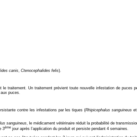
ides canis
,
Ctenocephalides felis
).
 le traitement. Un traitement prévient toute nouvelle infestation de puces p
e aux puces.
sistante contre les infestations par les tiques (
Rhipicephalus sanguineus
e
lus sanguineus
, le médicament vétérinaire réduit la probabilité de transmiss
ème
e 3
jour après l’application du produit et persiste pendant 4 semaines.