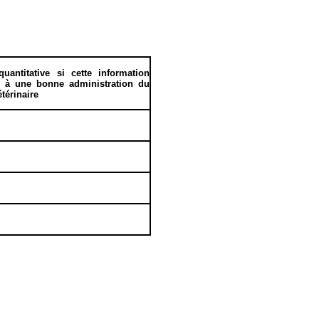
uantitative si cette information
le à une bonne administration du
térinaire