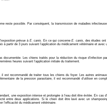
ome reste possible. Par conséquent, la transmission de maladies infectieuse
l’exposition prévue à
E. canis
. En ce qui concerne
E. canis
, des études ont
is
à partir de 3 jours suivant l’application du médicament vétérinaire et avec
s documentée. Les chiens traités pour la réduction du risque d’infection p
mières heures suivant l’application initiale du traitement.
s, il est recommandé de traiter tous les chiens du foyer. Les autres animau
plémentaire de la pression parasitaire, il est recommandé d’utiliser en com
ndant, une exposition intense et prolongée à l’eau doit être évitée. En cas d’ex
cté entre deux applications. Si le chien doit être lavé avec un shampooing
er l’efficacité du médicament vétérinaire.