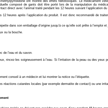
 N-méthylpyrrolidone ont montré des effets fœtotoxiques. Le médicament vété
viduelle composé de gants doit être porté lors de la manipulation du médi
tact direct avec l’animal traité pendant les 12 heures suivant l’application du 
12 heures après l’application du produit. Il est donc recommandé de traiter l
pipette dans son emballage d’origine jusqu’à ce qu’elle soit prête à l’emploi 
eux ou la bouche.
c de l’eau et du savon.
x, rincez-les soigneusement à l’eau. Si l’irritation de la peau ou des yeux p
ent conseil à un médecin et lui montrer la notice ou l’étiquette.
s réactions cutanées locales (par exemple dermatite de contact) ou une irri
nement