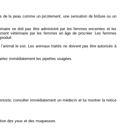
res de la peau comme un picotement, une sensation de brûlure ou un
rinaire ne doit pas être administré par les femmes enceintes et les
cament vétérinaire par les femmes en âge de procréer. Les femmes
produit.
’animal le soir. Les animaux traités ne doivent pas être autorisés à
et jetez immédiatement les pipettes usagées.
ersiste, consulter immédiatement un médecin et lui montrer la notice
tation des yeux et des muqueuses.