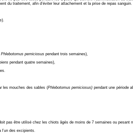
nt du traitement, afin d’éviter leur attachement et la prise de repas sanguin.
s
).
t
Phlebotomus perniciosus
pendant trois semaines),
piens
pendant quatre semaines),
es.
r les mouches des sables (
Phlebotomus perniciosus)
pendant une période all
oit pas être utilisé chez les chiots âgés de moins de 7 semaines ou pesant 
 l’un des excipients.