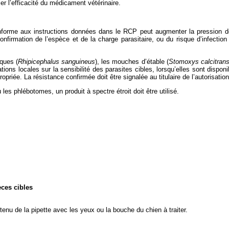
er l’efficacité du médicament vétérinaire.
n conforme aux instructions données dans le RCP peut augmenter la pression d
la confirmation de l’espèce et de la charge parasitaire, ou du risque d’infec
iques (
Rhipicephalus sanguineus
), les mouches d’étable (
Stomoxys calcitran
mations locales sur la sensibilité des parasites cibles, lorsqu’elles sont disp
priée. La résistance confirmée doit être signalée au titulaire de l’autorisat
les phlébotomes, un produit à spectre étroit doit être utilisé.
èces cibles
tenu de la pipette avec les yeux ou la bouche du chien à traiter.