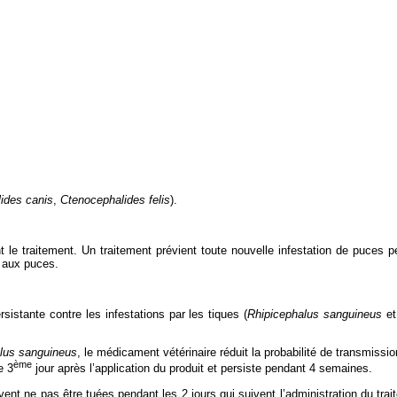
ides canis
,
Ctenocephalides felis
).
 le traitement. Un traitement prévient toute nouvelle infestation de puces p
e aux puces.
sistante contre les infestations par les tiques (
Rhipicephalus sanguineus
e
lus sanguineus
, le médicament vétérinaire réduit la probabilité de transmiss
ème
e 3
jour après l’application du produit et persiste pendant 4 semaines.
nt ne pas être tuées pendant les 2 jours qui suivent l’administration du trait