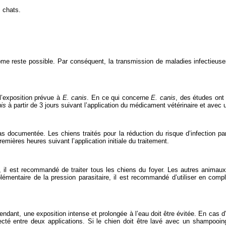
s chats.
ome reste possible. Par conséquent, la transmission de maladies infectieuse
l’exposition prévue à
E. canis
. En ce qui concerne
E. canis
, des études ont
is
à partir de 3 jours suivant l’application du médicament vétérinaire et avec
s documentée. Les chiens traités pour la réduction du risque d’infection p
mières heures suivant l’application initiale du traitement.
s, il est recommandé de traiter tous les chiens du foyer. Les autres animau
plémentaire de la pression parasitaire, il est recommandé d’utiliser en com
ndant, une exposition intense et prolongée à l’eau doit être évitée. En cas d’ex
cté entre deux applications. Si le chien doit être lavé avec un shampooing