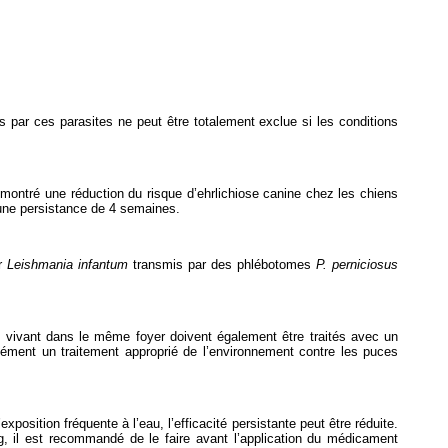
s par ces parasites ne peut être totalement exclue si les conditions
 montré une réduction du risque d’ehrlichiose canine chez les chiens
 une persistance de 4 semaines.
ar
Leishmania infantum
transmis par des phlébotomes
P. perniciosus
x vivant dans le même foyer doivent également être traités avec un
plément un traitement approprié de l’environnement contre les puces
position fréquente à l’eau, l’efficacité persistante peut être réduite.
, il est recommandé de le faire avant l’application du médicament