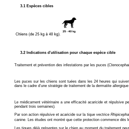
3.1 Espèces cibles
3.2 Indications d'utilisation pour chaque espèce cible
Traitement et prévention des infestations par les puces (
Ctenocephal
Les puces sur les chiens sont tuées dans les 24 heures qui suivent
dans le cadre d’une stratégie de traitement de la dermatite allergiqu
Le médicament vétérinaire a une efficacité acaricide et répulsive per
pendant trois semaines)
.
Par son action répulsive et acaricide sur la tique vectrice
Rhipicepha
canine. Les études ont montré que cette protection commence dès l
Les tiques déjà présentes sur le chien au moment du traitement peuve