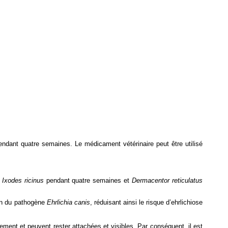
endant quatre semaines. Le médicament vétérinaire peut être utilisé
t
Ixodes ricinus
pendant quatre semaines et
Dermacentor reticulatus
ion du pathogène
Ehrlichia canis
, réduisant ainsi le risque d’ehrlichiose
ement et peuvent rester attachées et visibles. Par conséquent, il est