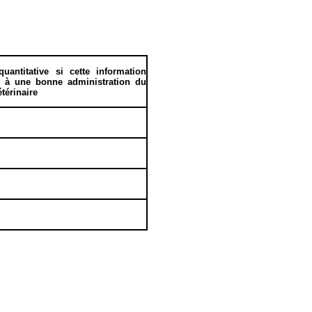
uantitative si cette information
le à une bonne administration du
térinaire