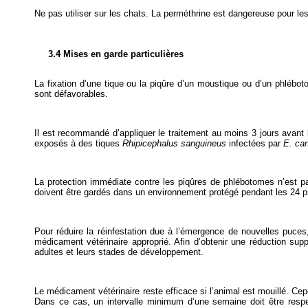
Ne pas utiliser sur les chats. La perméthrine est dangereuse pour le
3.4 Mises en garde particulières
La fixation d’une tique ou la piqûre d’un moustique ou d’un phlébot
sont défavorables.
Il est recommandé d’appliquer le traitement au moins 3 jours avant 
exposés à des tiques
Rhipicephalus sanguineus
infectées par
E. can
La protection immédiate contre les piqûres de phlébotomes n’est pa
doivent être gardés dans un environnement protégé pendant les 24 pre
Pour réduire la réinfestation due à l’émergence de nouvelles puce
médicament vétérinaire approprié. Afin d’obtenir une réduction sup
adultes et leurs stades de développement.
Le médicament vétérinaire reste efficace si l’animal est mouillé. Cepe
Dans ce cas, un intervalle minimum d’une semaine doit être respe