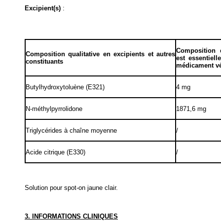
Excipient(s)
:
Composition q
Composition
qualitative
en excipients et autres
est essentiel
constituants
médicament vé
Butylhydroxytoluène (E321)
4 mg
N-méthylpyrrolidone
1871,6 mg
Triglycérides à chaîne moyenne
/
Acide citrique (E330)
/
Solution pour spot-on jaune clair.
3. INFORMATIONS CLINIQUES