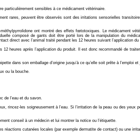
e particulièrement sensibles à ce médicament vétérinaire.
t rares, peuvent être observés sont des irritations sensorielles transitoi
 N-méthylpyrrolidone ont montré des effets fœtotoxiques. Le médicament vété
viduelle composé de gants doit être porté lors de la manipulation du médi
tact direct avec l’animal traité pendant les 12 heures suivant l’application du 
12 heures après l’application du produit. Il est donc recommandé de traiter l
pipette dans son emballage d’origine jusqu’à ce qu’elle soit prête à l’emploi 
eux ou la bouche.
c de l’eau et du savon.
x, rincez-les soigneusement à l’eau. Si l’irritation de la peau ou des yeux p
ent conseil à un médecin et lui montrer la notice ou l’étiquette.
s réactions cutanées locales (par exemple dermatite de contact) ou une irri