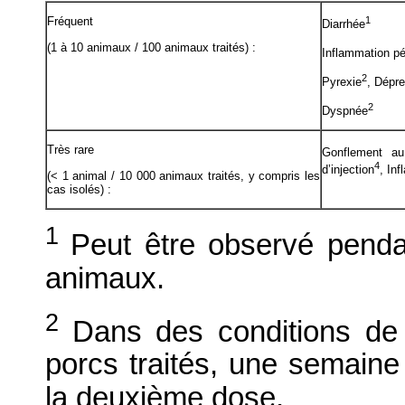
Fréquent
1
Diarrhée
(1 à 10 animaux / 100 animaux traités) :
Inflammation pé
2
Pyrexie
, Dépr
2
Dyspnée
Très rare
Gonflement au 
4
d’injection
, Inf
(< 1 animal / 10 000 animaux traités, y compris les
cas isolés) :
1
Peut être observé pend
animaux.
2
Dans des conditions de
porcs traités, une semaine 
la deuxième dose.