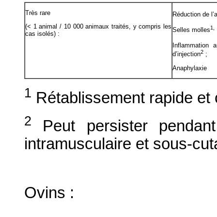
Très rare
Réduction de l’a
(< 1 animal / 10 000 animaux traités, y compris les
1,
Selles molles
cas isolés) :
Inflammation au
2
d’injection
;
Anaphylaxie
1
Rétablissement rapide et c
2
Peut persister pendant 
intramusculaire et sous-cu
Ovins :