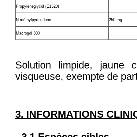
Propylèneglycol (E1520)
N-méthylpyrrolidone
250 mg
Macrogol 300
Solution limpide, jaune c
visqueuse, exempte de part
3. INFORMATIONS CLIN