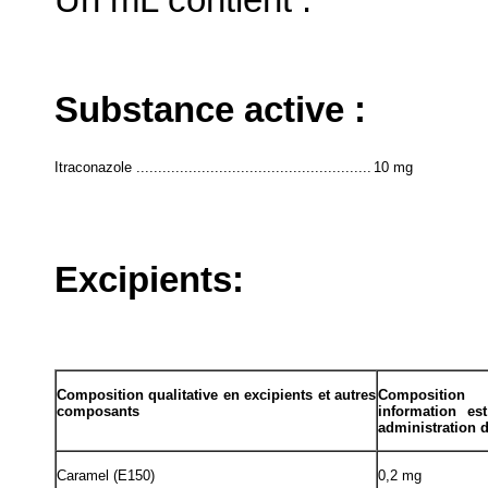
Substance active :
Itraconazole ......................................................
10 mg
Excipients:
Composition qualitative en excipients et autres
Composition 
composants
information es
administration 
Caramel (E150)
0,2 mg