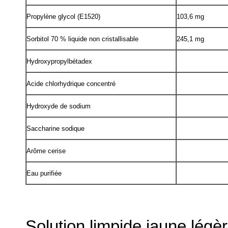
Propylène glycol (E1520)
103,6 mg
Sorbitol 70 % liquide non cristallisable
245,1 mg
Hydroxypropylbétadex
Acide chlorhydrique concentré
Hydroxyde de sodium
Saccharine sodique
Arôme cerise
Eau purifiée
Solution limpide jaune lég