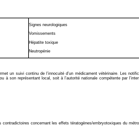
Signes neurologiques
Vomissements
Hépatite toxique
Neutropénie
 permet un suivi continu de l’innocuité d’un médicament vétérinaire. Les notif
 ou à son représentant local, soit à l’autorité nationale compétente par l’int
 contradictoires concernant les effets tératogènes/embryotoxiques du métron