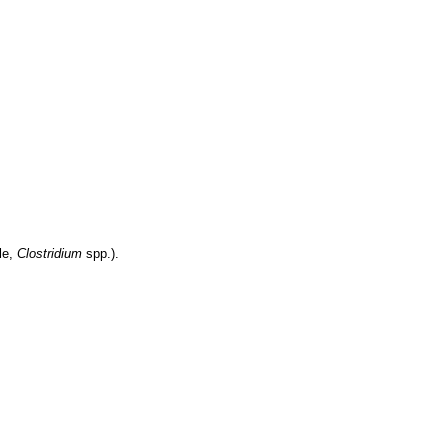
le,
Clostridium
spp.).