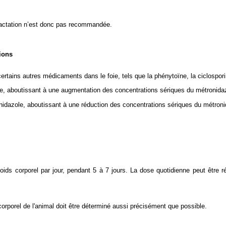
a lactation n’est donc pas recommandée.
ions
certains autres médicaments dans le foie, tels que la phénytoïne, la ciclospori
le, aboutissant à une augmentation des concentrations sériques du métronida
idazole, aboutissant à une réduction des concentrations sériques du métroni
 corporel par jour, pendant 5 à 7 jours. La dose quotidienne peut être répa
 corporel de l'animal doit être déterminé aussi précisément que possible.