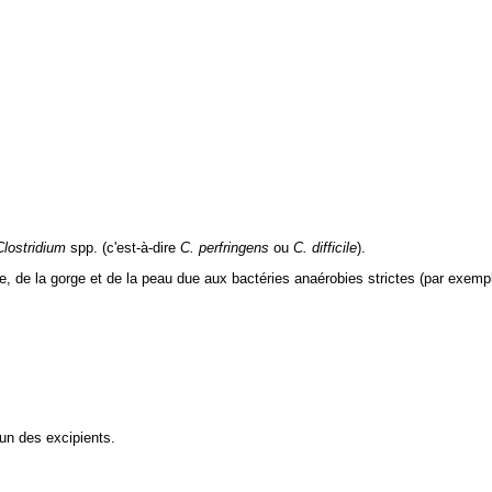
Clostridium
spp. (c'est-à-dire
C. perfringens
ou
C. difficile
).
ale, de la gorge et de la peau due aux bactéries anaérobies strictes (par exemp
’un des excipients.