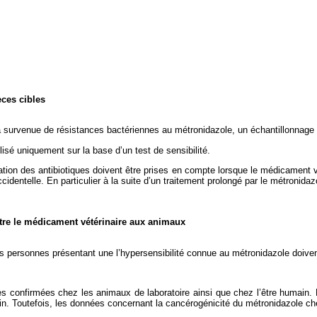
èces cibles
 la survenue de résistances bactériennes au métronidazole, un échantillonnage
isé uniquement sur la base d’un test de sensibilité.
ilisation des antibiotiques doivent être prises en compte lorsque le médicament
identelle. En particulier à la suite d’un traitement prolongé par le métronida
stre le médicament vétérinaire aux animaux
s personnes présentant une l’hypersensibilité connue au métronidazole doiven
s confirmées chez les animaux de laboratoire ainsi que chez l’être humain
ain. Toutefois, les données concernant la cancérogénicité du métronidazole che