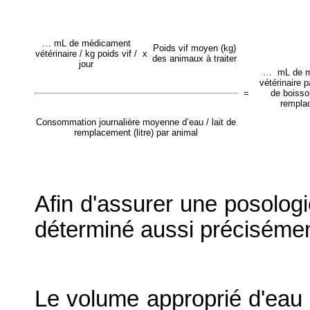
… mL de médicament
Poids vif moyen (kg)
vétérinaire / kg poids vif /
x
des animaux à traiter
jour
… mL de m
vétérinaire p
=
de boisson
rempla
Consommation journalière moyenne d’eau / lait de
remplacement (litre) par animal
Afin d'assurer une posologie
déterminé aussi précisémen
Le volume approprié d'eau