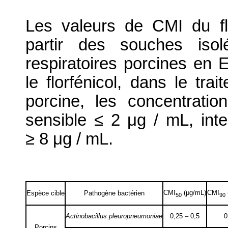
Les valeurs de CMI du fl
partir des souches isol
respiratoires porcines en 
le florfénicol, dans le tra
porcine, les concentratio
sensible ≤ 2 μg / mL, inte
≥ 8 μg / mL.
CMI
(μg/mL)
CMI
Espèce cible
Pathogène bactérien
50
90
Actinobacillus pleuropneumoniae
0,25 – 0,5
0
Porcins