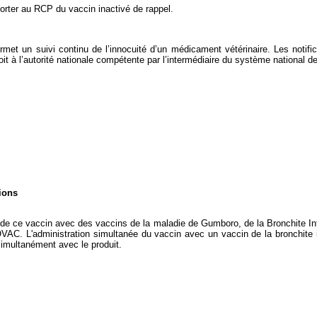
orter au RCP du vaccin inactivé de rappel.
 permet un suivi continu de l’innocuité d’un médicament vétérinaire. Les notif
 soit à l’autorité nationale compétente par l’intermédiaire du système national d
ions
e de ce vaccin avec des vaccins de la maladie de Gumboro, de la Bronchite I
AC. L'administration simultanée du vaccin avec un vaccin de la bronchite in
simultanément avec le produit.