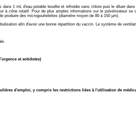
 dans 1 mL d'eau potable bouillie et refroidie sans chlore puis le diluer dans 
teur à cône rotatif. Pour de plus amples informations sur le pulvérisateur s
 de produire des microgouttelettes (diamètre moyen de 80 à 150 µm).
ulisation afin d'avoir une bonne répartition du vaccin. Le système de ventilati
le.
'urgence et antidotes)
culières d'emploi, y compris les restrictions liées à l'utilisation de méd