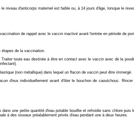
 le niveau d'anticorps maternel est faible ou, à 14 jours d'âge, lorsque le nive
vaccination de rappel avec le vaccin inactivé avant l'entrée en période de pon
s étapes de la vaccination.
Traiter toute eau destinée à être en contact avec le vaccin avec de la poudre 
infectant).
plastique (non métallique) dans lequel un flacon de vaccin peut être immergé.
cun d'eux individuellement avant d'ôter le bouchon de caoutchouc. Rincer le
dans une petite quantité d'eau potable bouillie et refroidie sans chlore puis l
inale à des oiseaux préalablement privés d'eau pendant une à deux heures.