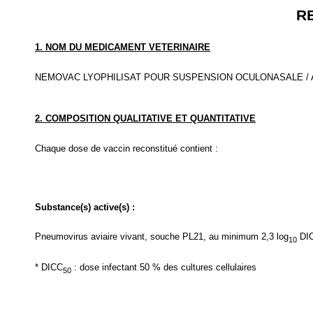
R
1. NOM DU MEDICAMENT VETERINAIRE
NEMOVAC LYOPHILISAT POUR SUSPENSION OCULONASALE / A
2. COMPOSITION QUALITATIVE ET QUANTITATIVE
Chaque dose de vaccin reconstitué contient :
Substance(s) active(s) :
Pneumovirus aviaire vivant, souche PL21, au minimum 2,3 log
DI
10
* DICC
: dose infectant 50 % des cultures cellulaires
50