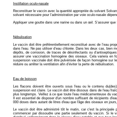
Instillation oculo-nasale
Reconstituer le vaccin avec la quantité appropriée du solvant Solva
solvant nécessaire pour l’administration par voie oculo-nasale dépe
Appliquer une goutte dans une narine ou dans un œil. S’assurer que l
Nébulisation
Le vaccin doit être préférentiellement reconstitué avec de l’eau prop
dans l'eau. Ne pas utiliser d’eau chlorée. Dans les deux cas, bien mél
dépôts, de corrosion, de traces de désinfectants ou d’antiseptiques
assurer une vaccination homogène des oiseaux. Cela variera en fo
suspension vaccinale doit être pulvérisée de façon homogène sur le
réduire ou arrêter la ventilation afin d’éviter la perte de nébulisation.
Eau de boisson
Les flacons doivent être ouverts sous l'eau ou le contenu du(des) 
suspension est claire. Le vaccin doit être dissous dans de l'eau fra
plus longtemps. Veillez à ce que toute l'eau médicamenteuse du vacci
Il est essentiel de disposer d'un nombre suffisant de récipients d'
000 doses dans autant de litres d'eau que l'âge des oiseaux en jours
Le vaccin doit être administré tôt le matin, car c'est la principal
commencer par dissoudre une partie seulement du vaccin. Si le vacc