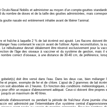
nt Oculo-Nasal Nobilis et administrer au moyen d’un compte-gouttes standardis
nd du nombre de doses et de la taille des gouttes administrées, mais corresp
a goutte nasale est entièrement inhalée avant de libérer l’animal.
re et fraîche à laquelle 2 % de lait écrémé est ajouté. Les flacons doivent êt
anger l'eau contenant le vaccin avant de l'utiliser. Après reconstitution, la 
. Le nébulisateur devrait idéalement être réservé exclusivement pour la vac
nction de l'âge des oiseaux à vacciner et du système de gestion, mais il 
 nombre correct d’oiseaux, à une distance de 30-40 cm, de préférence, lorsq
gobelet(s) doit être versé dans l'eau. Dans les deux cas, bien mélanger l'ea
îche et propre, exempte de fer et de chlore. L’ajout de 2 grammes de lait écré
n soit absorbée en 2 heures. En fonction des conditions météorologiques, il 
eau pour offrir un espace d'abreuvement adéquat. Ceux-ci doivent être propres
, jusqu'à un maximum de 40 litres.
e période d'abreuvement ou pendant la période de fraîcheur d'une journée ch
in est administré par l'intermédiaire d'un système central d’approvisionne