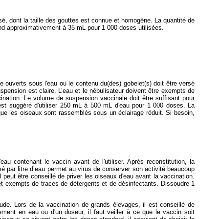
é, dont la taille des gouttes est connue et homogène. La quantité de
ond approximativement à 35 mL pour 1 000 doses utilisées.
re ouverts sous l'eau ou le contenu du(des) gobelet(s) doit être versé
suspension est claire. L’eau et le nébulisateur doivent être exempts de
cination. Le volume de suspension vaccinale doit être suffisant pour
est suggéré d'utiliser 250 mL à 500 mL d'eau pour 1 000 doses. La
ue les oiseaux sont rassemblés sous un éclairage réduit. Si besoin,
u contenant le vaccin avant de l'utiliser. Après reconstitution, la
mé par litre d’eau permet au virus de conserver son activité beaucoup
peut être conseillé de priver les oiseaux d'eau avant la vaccination.
 et exempts de traces de détergents et de désinfectants. Dissoudre 1
aude. Lors de la vaccination de grands élevages, il est conseillé de
ment en eau ou d'un doseur, il faut veiller à ce que le vaccin soit