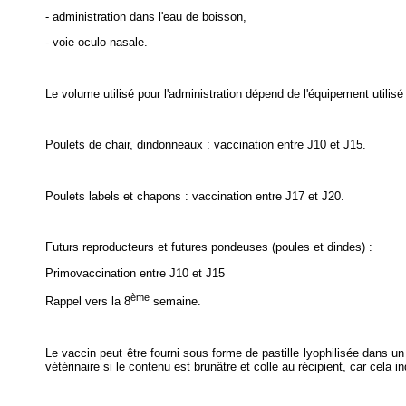
- administration dans l'eau de boisson,
- voie oculo-nasale.
Le volume utilisé pour l'administration dépend de l'équipement utilis
Poulets de chair, dindonneaux : vaccination entre J10 et J15.
Poulets labels et chapons : vaccination entre J17 et J20.
Futurs reproducteurs et futures pondeuses (poules et dindes) :
Primovaccination entre J10 et J15
ème
Rappel vers la 8
semaine.
Le vaccin peut être fourni sous forme de pastille lyophilisée dans u
vétérinaire si le contenu est brunâtre et colle au récipient, car cela 