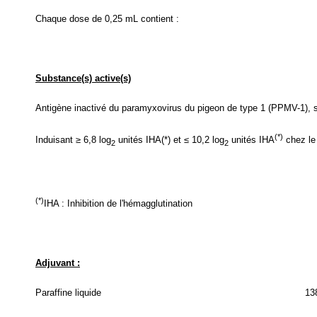
Chaque dose de 0,25 mL contient :
Substance(s) active(s)
Antigène inactivé du paramyxovirus du pigeon de type 1 (PPMV-1), 
(*)
Induisant ≥ 6,8 log
unités IHA(*) et ≤ 10,2 log
unités IHA
chez le
2
2
(*)
IHA : Inhibition de l'hémagglutination
Adjuvant :
Paraffine liquide
13