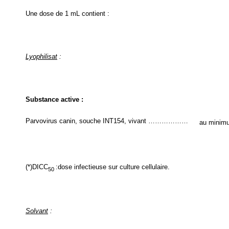
Une dose de 1 mL contient :
Lyophilisat
:
Substance active :
Parvovirus canin, souche INT154, vivant ………………
au minim
(*)DICC
:dose infectieuse sur culture cellulaire.
50
Solvant
: