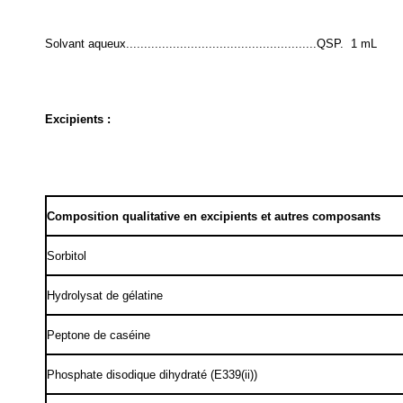
Solvant aqueux.....................................................QSP.
1 mL
Excipients :
Composition qualitative en excipients et autres composants
Sorbitol
Hydrolysat de gélatine
Peptone de caséine
Phosphate disodique dihydraté (E339(ii))