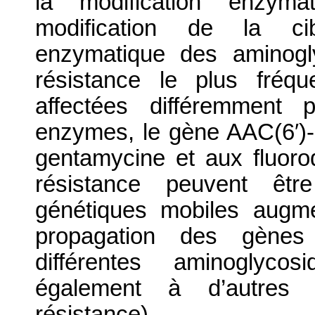
la modification enzymat
modification de la cibl
enzymatique des aminogl
résistance le plus fréq
affectées différemment
enzymes, le gène AAC(6′)-I
gentamycine et aux fluor
résistance peuvent êt
génétiques mobiles augmen
propagation des gènes
différentes aminoglycos
également à d’autres c
résistance).