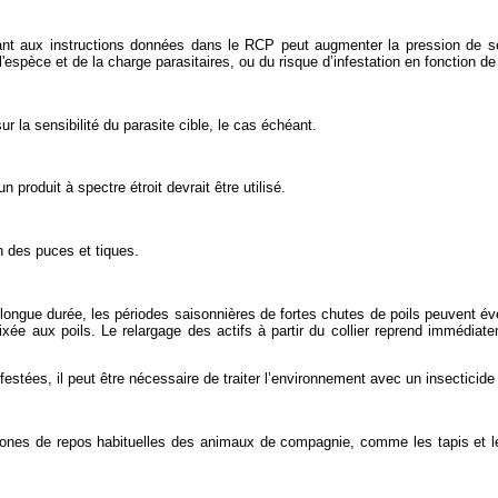
ogeant aux instructions données dans le RCP peut augmenter la pression de sél
de l'espèce et de la charge parasitaires, ou du risque d’infestation en fonction
ur la sensibilité du parasite cible, le cas échéant.
 produit à spectre étroit devrait être utilisé.
on des puces et tiques.
ngue durée, les périodes saisonnières de fortes chutes de poils peuvent évent
xée aux poils. Le relargage des actifs à partir du collier reprend immédiate
estées, il peut être nécessaire de traiter l’environnement avec un insecticide
 zones de repos habituelles des animaux de compagnie, comme les tapis et le