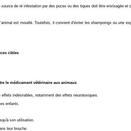
source de ré infestation par des puces ou des tiques doit être envisagée et ce
 l’animal est mouillé. Toutefois, il convient d’éviter les shampoings ou une exp
èces cibles
stre le médicament vétérinaire aux animaux
s effets indésirables, notamment des effets neurotoxiques.
 les enfants.
qu'à son utilisation.
dans leur bouche.