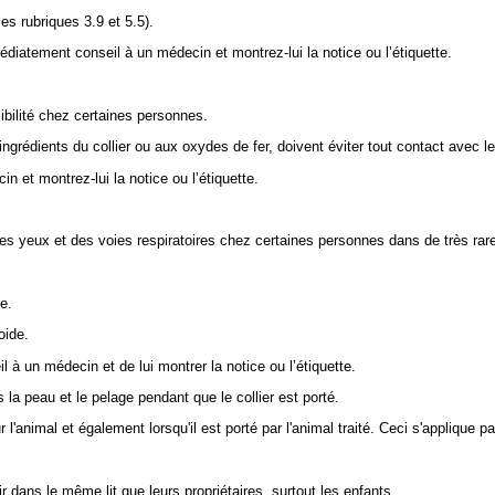
es rubriques 3.9 et 5.5).
diatement conseil à un médecin et montrez-lui la notice ou l’étiquette.
bilité chez certaines personnes.
grédients du collier ou aux oxydes de fer, doivent éviter tout contact avec le 
 et montrez-lui la notice ou l’étiquette.
des yeux et des voies respiratoires chez certaines personnes dans de très rar
e.
oide.
à un médecin et de lui montrer la notice ou l’étiquette.
s la peau et le pelage pendant que le collier est porté.
r l'animal et également lorsqu'il est porté par l'animal traité. Ceci s'applique
r dans le même lit que leurs propriétaires, surtout les enfants.