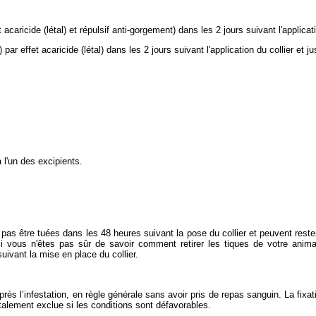
t acaricide (létal) et répulsif anti-gorgement) dans les 2 jours suivant l'applicat
) par effet acaricide (létal) dans les 2 jours suivant l'application du collier et j
 l'un des excipients.
 pas être tuées dans les 48 heures suivant la pose du collier et peuvent reste
i vous n'êtes pas sûr de savoir comment retirer les tiques de votre animal
ivant la mise en place du collier.
rès l’infestation, en règle générale sans avoir pris de repas sanguin. La fixat
talement exclue si les conditions sont défavorables.