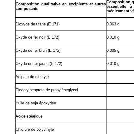
Composition qu
Composition qualitative en excipients et autres
essentielle 
composants
médicament vé
Dioxyde de titane (E 171)
0,063 g
Oxyde de fer noir (E 172)
0,010 g
Oxyde de fer brun (E 172)
0,005 g
Oxyde de fer jaune (E 172)
0,010 g
Adipate de dibutyle
Dicaprylocaprate de propylèneglycol
Huile de soja époxydée
Acide stéarique
Chlorure de polyvinyle