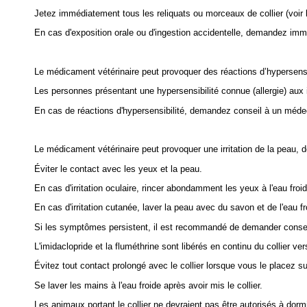
Jetez immédiatement tous les reliquats ou morceaux de collier (voir l
En cas d'exposition orale ou d'ingestion accidentelle, demandez immé
Le médicament vétérinaire peut provoquer des réactions d’hypersensi
Les personnes présentant une hypersensibilité connue (allergie) aux in
En cas de réactions d'hypersensibilité, demandez conseil à un médecin
Le médicament vétérinaire peut provoquer une irritation de la peau, 
Éviter le contact avec les yeux et la peau.
En cas d'irritation oculaire, rincer abondamment les yeux à l'eau froid
En cas d'irritation cutanée, laver la peau avec du savon et de l'eau fr
Si les symptômes persistent, il est recommandé de demander conseil 
L'imidaclopride et la fluméthrine sont libérés en continu du collier ver
Évitez tout contact prolongé avec le collier lorsque vous le placez su
Se laver les mains à l'eau froide après avoir mis le collier.
Les animaux portant le collier ne devraient pas être autorisés à dormi