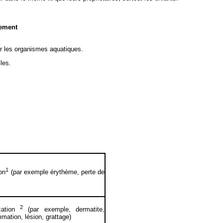
nement
ur les organismes aquatiques.
les.
1
ion
(par exemple érythème, perte de
2
ication
(par exemple, dermatite,
mation, lésion, grattage)