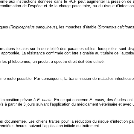
conforme aux instructions données dans le RCP peut augmenter la pression de sé
a confirmation de l’espèce et de la charge parasitaire, ou du risque d’infect
iques (
Rhipicephalus sanguineus
), les mouches d’étable (
Stomoxys calcitran
rmations locales sur la sensibilité des parasites cibles, lorsqu’elles sont d
appropriée. La résistance confirmée doit être signalée au titulaire de l’autor
les phlébotomes, un produit à spectre étroit doit être utilisé.
ome reste possible. Par conséquent, la transmission de maladies infectieuse
l’exposition prévue à
E. canis
. En ce qui concerne
E. canis
, des études ont
is
à partir de 3 jours suivant l’application du médicament vétérinaire et avec
s documentée. Les chiens traités pour la réduction du risque d’infection p
mières heures suivant l’application initiale du traitement.