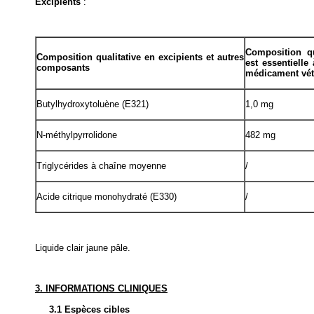
Excipients
:
Composition qua
Composition qualitative en excipients et autres
est essentielle
composants
médicament vét
Butylhydroxytoluène (E321)
1,0 mg
N-méthylpyrrolidone
482 mg
Triglycérides à chaîne moyenne
/
Acide citrique monohydraté (E330)
/
Liquide clair jaune pâle.
3. INFORMATIONS CLINIQUES
3.1 Espèces cibles