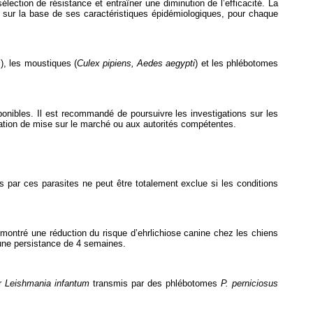
lection de résistance et entraîner une diminution de l’efficacité. La
ion sur la base de ses caractéristiques épidémiologiques, pour chaque
s
), les moustiques (
Culex pipiens, Aedes aegypti
) et les phlébotomes
isponibles. Il est recommandé de poursuivre les investigations sur les
isation de mise sur le marché ou aux autorités compétentes.
s par ces parasites ne peut être totalement exclue si les conditions
 montré une réduction du risque d’ehrlichiose canine chez les chiens
 une persistance de 4 semaines.
ar
Leishmania infantum
transmis par des phlébotomes
P. perniciosus