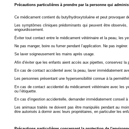
Précautions particulières à prendre par la personne qui admini
Ce médicament contient du butylhydroxytoluène et peut provoquer de
Les symptômes cliniques prédominants qui peuvent être observés, d
engourdissement.
Éviter tout contact entre le médicament vétérinaire et la peau, les y
Ne pas manger, boire ou fumer pendant l’application. Ne pas ingérer.
Se laver soigneusement les mains après usage.
Afin d’éviter que les enfants aient accès aux pipettes, conservez la 
En cas de contact accidentel avec la peau, laver immédiatement ave
Les personnes présentant une hypersensibilité connue à la perméthri
En cas de contact accidentel du médicament vétérinaire avec les yeu
ou l’étiquette.
En cas d’ingestion accidentelle, demander immédiatement conseil à un
Les animaux traités ne doivent pas être manipulés pendant au moins 
être autorisés à dormir avec leurs propriétaires, en particulier les enf
Précautions particulières concernant la protection de l'environ