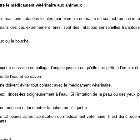
stre le médicament vétérinaire aux animaux
s réactions cutanées locales (par exemple dermatite de contact) ou une irri
ans des cas extrêmement rares, sont des irritations sensorielles transitoi
eux ou la bouche.
pipette dans son emballage d’origine jusqu’à ce qu’elle soit prête à l’emploi 
c de l’eau et du savon.
ne doivent éviter tout contact avec le médicament vétérinaire.
x, rincez-les soigneusement à l’eau. Si l’irritation de la peau ou des yeux p
 médecin et lui montrer la notice ou l’étiquette.
12 heures après l’application du médicament vétérinaire. Il est donc recomm
ants.
nement