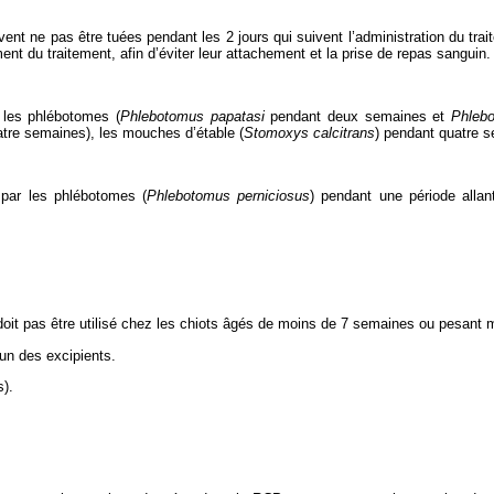
nt ne pas être tuées pendant les 2 jours qui suivent l’administration du trait
nt du traitement, afin d’éviter leur attachement et la prise de repas sanguin.
e les phlébotomes (
Phlebotomus papatasi
pendant deux semaines et
Phlebo
tre semaines), les mouches d’étable (
Stomoxys calcitrans
) pendant quatre 
par les phlébotomes (
Phlebotomus perniciosus
) pendant une période allant
oit pas être utilisé chez les chiots âgés de moins de 7 semaines ou pesant 
’un des excipients.
s).