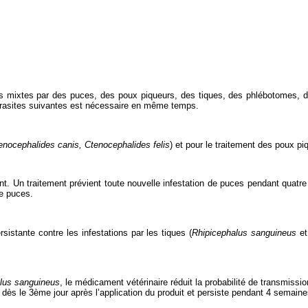
ons mixtes par des puces, des poux piqueurs, des tiques, des phlébotomes,
 parasites suivantes est nécessaire en même temps.
enocephalides canis, Ctenocephalides felis
) et pour le traitement des poux pi
ent. Un traitement prévient toute nouvelle infestation de puces pendant quatr
de puces.
sistante contre les infestations par les tiques (
Rhipicephalus sanguineus
e
lus sanguineus
, le médicament vétérinaire réduit la probabilité de transmiss
ès le 3ème jour après l’application du produit et persiste pendant 4 semaine