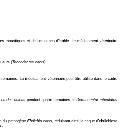
 des moustiques et des mouches d'étable. Le médicament vétérinaire
queurs (
Trichodectes canis
).
e semaines. Le médicament vétérinaire peut être utilisé dans le cadre
t
Ixodes ricinus
pendant quatre semaines et
Dermacentor reticulatus
ion du pathogène
Ehrlichia canis
, réduisant ainsi le risque d’ehrlichiose
s.