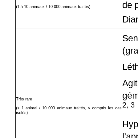
de p
(1 à 10 animaux / 10 000 animaux traités) :
Dia
Se
(gra
Lét
Agit
gém
Très rare
2, 3
(< 1 animal / 10 000 animaux traités, y compris les cas
isolés) :
Hyp
l’ap