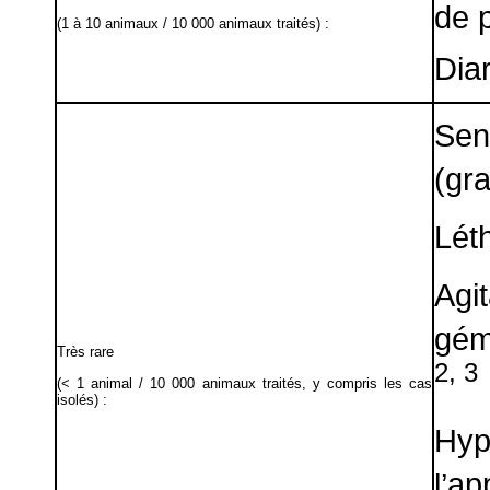
de p
(1 à 10 animaux / 10 000 animaux traités) :
Dia
Se
(gra
Lét
Agit
gém
Très rare
2, 3
(< 1 animal / 10 000 animaux traités, y compris les cas
isolés) :
Hyp
l’ap