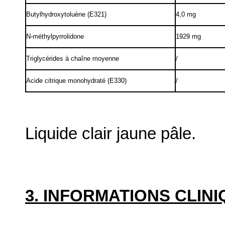
Butylhydroxytoluène (E321)
4,0 mg
N-méthylpyrrolidone
1929 mg
Triglycérides à chaîne moyenne
/
Acide citrique monohydraté (E330)
/
Liquide clair jaune pâle.
3. INFORMATIONS CLIN