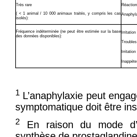
Très rare
Réaction
( < 1 animal / 10 000 animaux traités, y compris les cas
Anaphyl
isolés):
Fréquence indéterminée (ne peut être estimée sur la base
Irritatio
des données disponibles):
Troubles
Irritation
Inappét
1
L’anaphylaxie peut engager
symptomatique doit être ins
2
En raison du mode d’ac
synthèse de prostaglandine