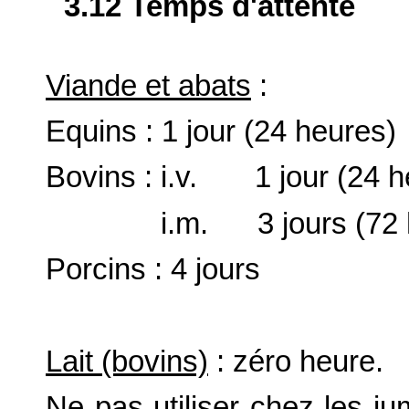
3.12 Temps d'attente
Viande et abats
:
Equins : 1 jour (24 heures)
Bovins : i.v. 1 jour (24 h
i.m. 3 jours (72 h
Porcins : 4 jours
Lait (bovins)
: zéro heure.
Ne pas utiliser chez les ju