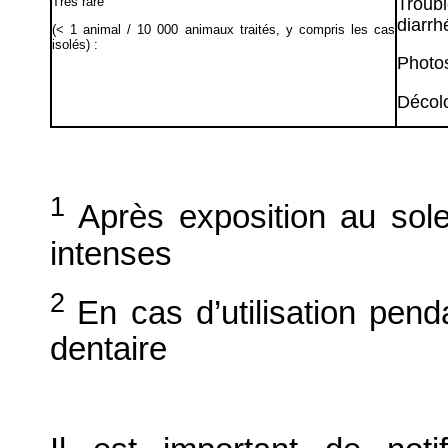
Très rare
Troub
diarrh
(< 1 animal / 10 000 animaux traités, y compris les cas
isolés) :
Photos
Décolo
1
Après exposition au solei
intenses
2
En cas d’utilisation pen
dentaire