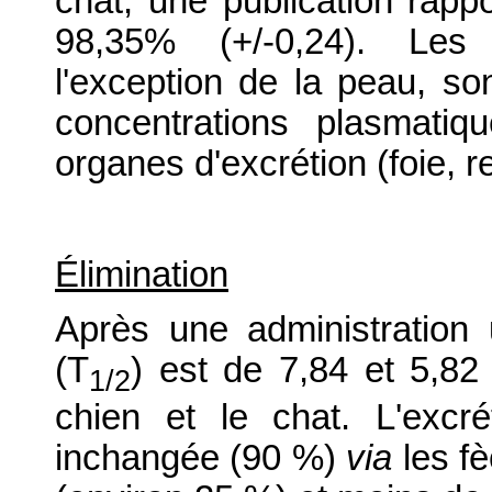
chat, une publication rapp
98,35% (+/-0,24). Les c
l'exception de la peau, s
concentrations plasmati
organes d'excrétion (foie, r
Élimination
Après une administration u
(T
) est de 7,84 et 5,82
1/2
chien et le chat. L'excr
inchangée (90 %)
via
les f