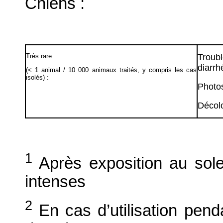
Chiens :
Très rare
Troub
diarrh
(< 1 animal / 10 000 animaux traités, y compris les cas
isolés) :
Photos
Décolo
1
Après exposition au solei
intenses
2
En cas d’utilisation pen