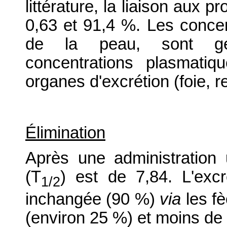
littérature, la liaison aux 
0,63 et 91,4 %. Les concent
de la peau, sont gén
concentrations plasmati
organes d'excrétion (foie, r
Élimination
Après une administration u
(T
) est de 7,84. L'excr
1/2
inchangée (90 %)
via
les f
(environ 25 %) et moins d