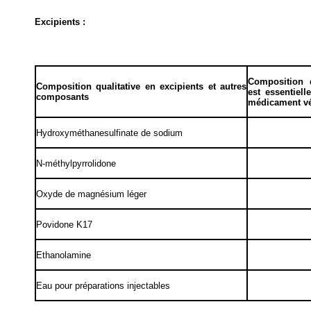
Excipients :
Composition q
Composition qualitative en excipients et autres
est essentiel
composants
médicament vé
Hydroxyméthanesulfinate de sodium
N-méthylpyrrolidone
Oxyde de magnésium léger
Povidone K17
Ethanolamine
Eau pour préparations injectables