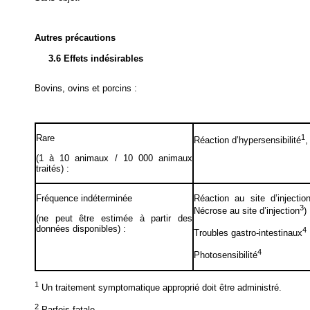
Autres précautions
3.6 Effets indésirables
Bovins, ovins et porcins :
Rare
1
Réaction d’hypersensibilité
,
(1 à 10 animaux / 10 000 animaux
traités) :
Fréquence indéterminée
Réaction au site d’injection
3
Nécrose au site d’injection
)
(ne peut être estimée à partir des
données disponibles) :
4
Troubles gastro-intestinaux
4
Photosensibilité
1
Un traitement symptomatique approprié doit être administré.
2
Parfois fatale.