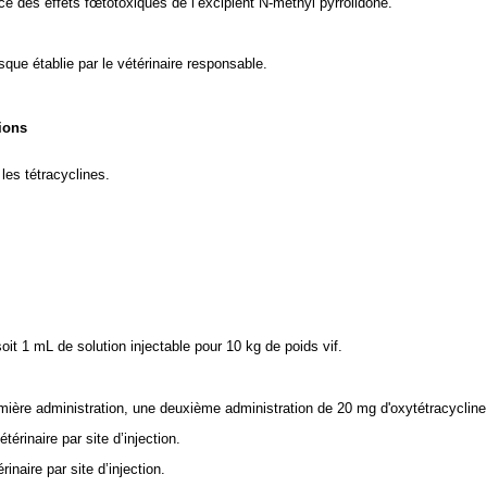
nce des effets fœtotoxiques de l’excipient N-méthyl pyrrolidone.
isque établie par le vétérinaire responsable.
ions
les tétracyclines.
oit 1 mL de solution injectable pour 10 kg de poids vif.
mière administration, une deuxième administration de 20 mg d'oxytétracycline 
rinaire par site d’injection.
naire par site d’injection.