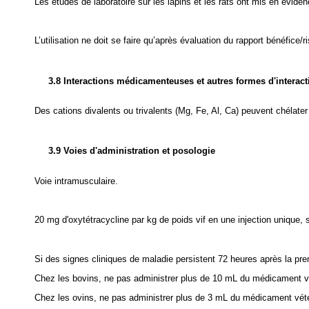
Les études de laboratoire sur les lapins et les rats ont mis en évide
L’utilisation ne doit se faire qu’après évaluation du rapport bénéfice/r
3.8 Interactions médicamenteuses et autres formes d'interact
Des cations divalents ou trivalents (Mg, Fe, Al, Ca) peuvent chélater 
3.9 Voies d'administration et posologie
Voie intramusculaire.
20 mg d'oxytétracycline par kg de poids vif en une injection unique, s
Si des signes cliniques de maladie persistent 72 heures après la pre
Chez les bovins, ne pas administrer plus de 10 mL du médicament vété
Chez les ovins, ne pas administrer plus de 3 mL du médicament vétéri