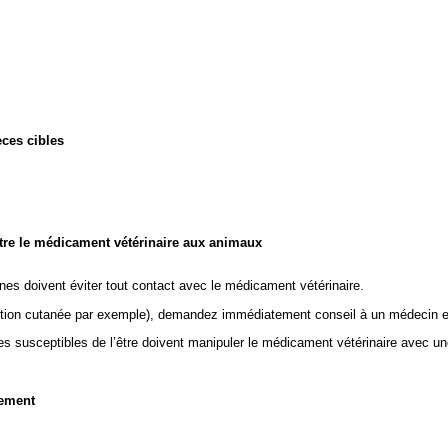
èces cibles
stre le médicament vétérinaire aux animaux
nes doivent éviter tout contact avec le médicament vétérinaire.
tion cutanée par exemple), demandez immédiatement conseil à un médecin et m
usceptibles de l’être doivent manipuler le médicament vétérinaire avec une g
nement