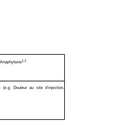
1,2
 Anaphylaxie
 (e.g. Douleur au site d’injection,