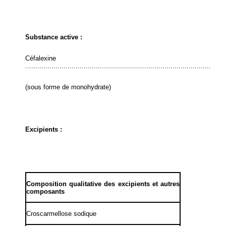
Substance active :
Céfalexine
............................................................................................
(sous forme de monohydrate)
Excipients :
Composition qualitative des excipients et autres
composants
Croscarmellose sodique