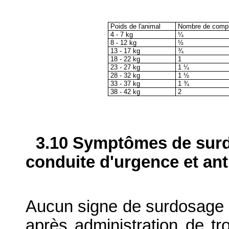
Poids de l'animal
Nombre de comp
4 - 7 kg
¼
8 - 12 kg
½
13 - 17 kg
¾
18 - 22 kg
1
23 - 27 kg
1 ¼
28 - 32 kg
1 ½
33 - 37 kg
1 ¾
38 - 42 kg
2
3.10 Symptômes de surdo
conduite d'urgence et ant
Aucun signe de surdosage n
après administration de t