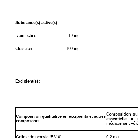
Substance(s) active(s) :
Ivermectine
10 mg
Clorsulon
100 mg
Excipient(s) :
Composition quan
Composition qualitative en excipients et autres
essentielle à
composants
médicament vété
Gallate de propyle (E310)
0,2 mg