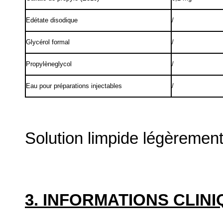
Edétate disodique
/
Glycérol formal
/
Propylèneglycol
/
Eau pour préparations injectables
/
Solution limpide légèremen
3. INFORMATIONS CLIN