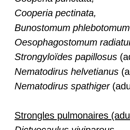
Cooperia pectinata,
Bunostomum phlebotomum
Oesophagostomum radiatu
Strongyloïdes papillosus
(ad
Nematodirus helvetianus
(a
Nematodirus spathiger
(adu
Strongles pulmonaires (adul
Dictyocaulus viviparous.