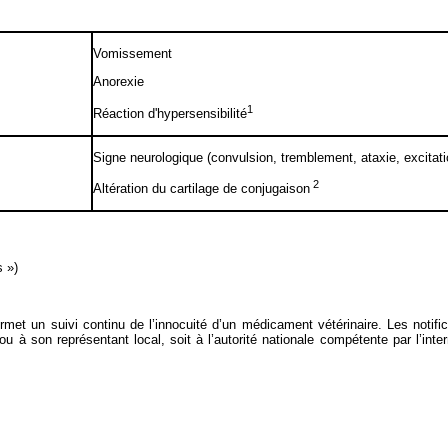
Vomissement
Anorexie
1
Réaction d'hypersensibilité
Signe neurologique (convulsion, tremblement, ataxie, excitat
2
Altération du cartilage de conjugaison
s »)
 permet un suivi continu de l’innocuité d’un médicament vétérinaire. Les notif
 ou à son représentant local, soit à l’autorité nationale compétente par l’int