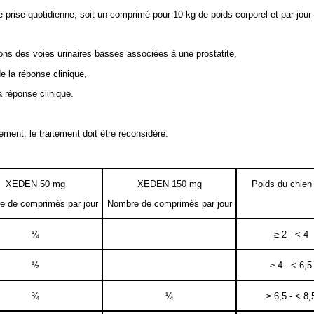
e prise quotidienne, soit un comprimé pour 10 kg de poids corporel et par jour
tions des voies urinaires basses associées à une prostatite,
e la réponse clinique,
 réponse clinique.
ement, le traitement doit être reconsidéré.
XEDEN 50 mg
XEDEN 150 mg
Poids du chien 
 de comprimés par jour
Nombre de comprimés par jour
¼
≥ 2 - < 4
½
≥ 4 - < 6,5
¾
¼
≥ 6,5 - < 8,