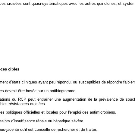
ances croisées sont quasi-systématiques avec les autres quinolones, et systém
èces cibles
ment d'états cliniques ayant peu répondu, ou susceptibles de répondre faiblem
ones devrait être basée sur un antibiogramme.
dations du RCP peut entraîner une augmentation de la prévalence de souche
ibles résistances croisées.
es politiques officielles et locales pour l'emploi des antimicrobiens.
teints d'insuffisance rénale ou hépatique sévère.
jacente qu'il est conseillé de rechercher et de traiter.