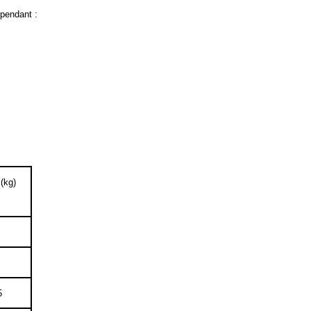
 pendant :
(kg)
5