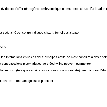
n évidence d'effet tératogène, embryotoxique ou maternotoxique. L’utilisation n
la spécialité est contre-indiquée chez la femelle allaitante.
ions
 les interactions entre ces deux principes actifs pouvant conduire à des effets
les concentrations plasmatiques de théophylline peuvent augmenter.
uminium (tels que certains anti-acides ou le sucralfate) peut diminuer l'absor
aison des effets antagonistes potentiels.