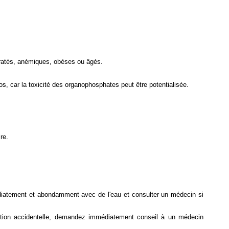
ydratés, anémiques, obèses ou âgés.
os, car la toxicité des organophosphates peut être potentialisée.
re.
mmédiatement et abondamment avec de l'eau et consulter un médecin si
ection accidentelle, demandez immédiatement conseil à un médecin