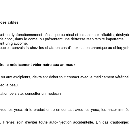
èces cibles
ntant un dysfonctionnement hépatique ou rénal et les animaux affaiblis, désh
t de choc, dans le coma, ou présentant une détresse respiratoire importante.
tant un glaucome.
roubles convulsifs chez les chats en cas d'intoxication chronique au chlorpyrif
stre le médicament vétérinaire aux animaux
u aux excipients, devraient éviter tout contact avec le médicament vétérinai
vec la peau.
itation persiste, consulter un médecin
act avec les yeux. Si le produit entre en contact avec les yeux, les rincer i
Prenez soin d’éviter toute auto-injection accidentelle. En cas d'auto-inj