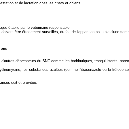
estation et de lactation chez les chats et chiens.
isque établie par le vétérinaire responsable.
s doivent être étroitement surveillés, du fait de l'apparition possible d'une som
ions
n d'autres dépresseurs du SNC comme les barbituriques, tranquillisants, narco
érythromycine, les substances azolées (comme l'itraconazole ou le kétoconazo
ances doit être évitée.