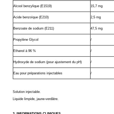
Alcool benzylique (E1519)
15,7 mg
Acide benzoïque (E210)
2,5 mg
Benzoate de sodium (E211)
47,5 mg
Propylène Glycol
/
Ethanol à 96 %
/
Hydroxyde de sodium (pour ajustement du pH)
/
Eau pour préparations injectables
/
Solution injectable.
Liquide limpide, jaune-verdâtre.
3. INFORMATIONS CLINIQUES