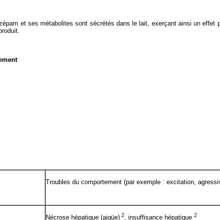
iazépam et ses métabolites sont sécrétés dans le lait, exerçant ainsi un effet
produit.
nement
Troubles du comportement (par exemple : excitation, agressiv
2
2
Nécrose hépatique (aigüe)
, insuffisance hépatique