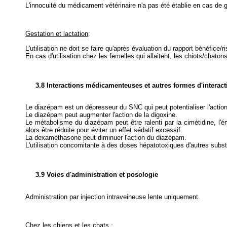
L'innocuité du médicament vétérinaire n'a pas été établie en cas de g
Gestation et lactation
:
L'utilisation ne doit se faire qu'après évaluation du rapport bénéfice/r
En cas d'utilisation chez les femelles qui allaitent, les chiots/chaton
3.8 Interactions médicamenteuses et autres formes d'interact
Le diazépam est un dépresseur du SNC qui peut potentialiser l'actio
Le diazépam peut augmenter l'action de la digoxine.
Le métabolisme du diazépam peut être ralenti par la cimétidine, l'
alors être réduite pour éviter un effet sédatif excessif.
La dexaméthasone peut diminuer l'action du diazépam.
L'utilisation concomitante à des doses hépatotoxiques d'autres subst
3.9 Voies d'administration et posologie
Administration par injection intraveineuse lente uniquement.
Chez les chiens et les chats
: