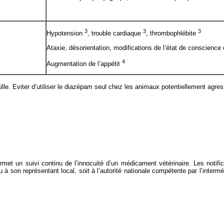
3
3
3
Hypotension
, trouble cardiaque
, thrombophlébite
Ataxie, désorientation, modifications de l’état de conscienc
4
Augmentation de l’appétit
lle. Eviter d’utiliser le diazépam seul chez les animaux potentiellement agres
 permet un suivi continu de l’innocuité d’un médicament vétérinaire. Les notif
ou à son représentant local, soit à l’autorité nationale compétente par l’inter