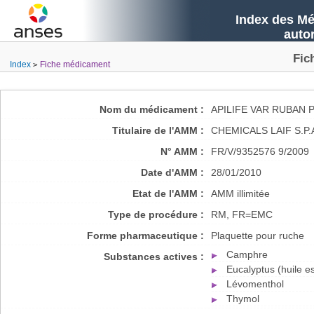
Index des Mé
auto
Fic
Index
Fiche médicament
Nom du médicament :
APILIFE VAR RUBAN
Titulaire de l'AMM :
CHEMICALS LAIF S.P.
N° AMM :
FR/V/9352576 9/2009
Date d'AMM :
28/01/2010
Etat de l'AMM :
AMM illimitée
Type de procédure :
RM, FR=EMC
Forme pharmaceutique :
Plaquette pour ruche
Camphre
Substances actives :
Eucalyptus (huile es
Lévomenthol
Thymol