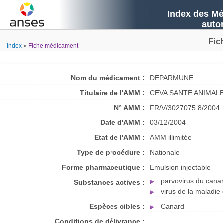
Index des Mé
auto
Fic
Index
Fiche médicament
Nom du médicament :
DEPARMUNE
Titulaire de l'AMM :
CEVA SANTE ANIMAL
N° AMM :
FR/V/3027075 8/2004
Date d'AMM :
03/12/2004
Etat de l'AMM :
AMM illimitée
Type de procédure :
Nationale
Forme pharmaceutique :
Emulsion injectable
parvovirus du cana
Substances actives :
virus de la maladie
Espèces cibles :
Canard
Conditions de délivrance :