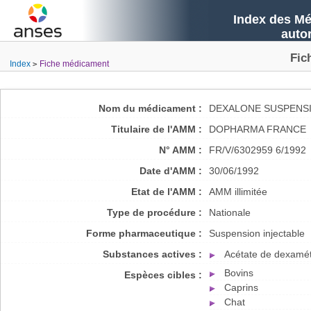
Index des Mé
auto
Fic
Index
Fiche médicament
Nom du médicament :
DEXALONE SUSPENSI
Titulaire de l'AMM :
DOPHARMA FRANCE
N° AMM :
FR/V/6302959 6/1992
Date d'AMM :
30/06/1992
Etat de l'AMM :
AMM illimitée
Type de procédure :
Nationale
Forme pharmaceutique :
Suspension injectable
Substances actives :
Acétate de dexamé
Bovins
Espèces cibles :
Caprins
Chat