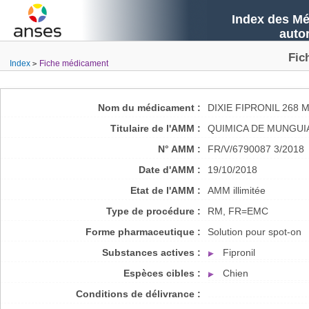
Index des Mé
auto
Fic
Index
Fiche médicament
Nom du médicament :
DIXIE FIPRONIL 268
Titulaire de l'AMM :
QUIMICA DE MUNGUIA
N° AMM :
FR/V/6790087 3/2018
Date d'AMM :
19/10/2018
Etat de l'AMM :
AMM illimitée
Type de procédure :
RM, FR=EMC
Forme pharmaceutique :
Solution pour spot-on
Substances actives :
Fipronil
Espèces cibles :
Chien
Conditions de délivrance :