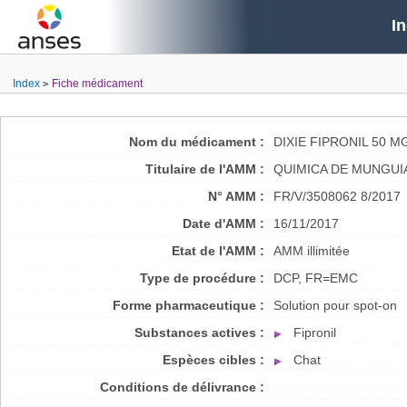
I
Index
Fiche médicament
Nom du médicament :
DIXIE FIPRONIL 50 
Titulaire de l'AMM :
QUIMICA DE MUNGUIA
N° AMM :
FR/V/3508062 8/2017
Date d'AMM :
16/11/2017
Etat de l'AMM :
AMM illimitée
Type de procédure :
DCP, FR=EMC
Forme pharmaceutique :
Solution pour spot-on
Substances actives :
Fipronil
Espèces cibles :
Chat
Conditions de délivrance :