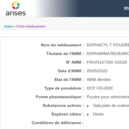
I
Index
Fiche médicament
Nom du médicament :
DOPHACYL T POUDRE
Titulaire de l'AMM :
DOPHARMA RESEARCH
N° AMM :
FR/V/5157300 3/2020
Date d'AMM :
26/05/2020
Etat de l'AMM :
AMM illimitée
Type de procédure :
DCP, FR=EMC
Forme pharmaceutique :
Poudre pour administra
Substances actives :
Salicylate de sodiu
Espèces cibles :
Dinde
Conditions de délivrance :