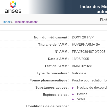
Index des Mé
auto
Fic
Index
Fiche médicament
Nom du médicament :
DOXY 20 HVP
Titulaire de l'AMM :
HUVEPHARMA SA
N° AMM :
FR/V/5039487 0/2005
Date d'AMM :
13/05/2005
Etat de l'AMM :
AMM illimitée
Type de procédure :
Nationale
Forme pharmaceutique :
Poudre pour solution b
Substances actives :
Hyclate de doxycycl
Bovins
Espèces cibles :
Veau
Conditions de délivrance :