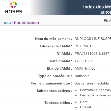
Index des Mé
auto
Fic
Index
Fiche médicament
Nom du médicament :
DUPLOCILLINE SUSP
Titulaire de l'AMM :
INTERVET
N° AMM :
FR/V/2831005 3/1987
Date d'AMM :
17/06/1987
Etat de l'AMM :
AMM illimitée
Type de procédure :
Nationale
Forme pharmaceutique :
Suspension injectable
Benzathine benzylpé
Substances actives :
Benzylpénicilline 
Chat
Espèces cibles :
Cheval