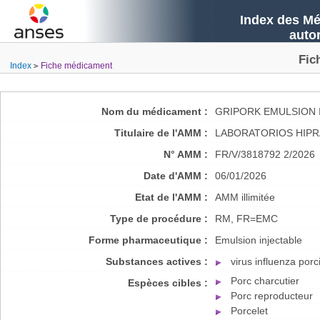
Index des Mé
auto
Fic
Index
Fiche médicament
Nom du médicament :
GRIPORK EMULSION 
Titulaire de l'AMM :
LABORATORIOS HIPRA
N° AMM :
FR/V/3818792 2/2026
Date d'AMM :
06/01/2026
Etat de l'AMM :
AMM illimitée
Type de procédure :
RM, FR=EMC
Forme pharmaceutique :
Emulsion injectable
Substances actives :
virus influenza porc
Porc charcutier
Espèces cibles :
Porc reproducteur
Porcelet