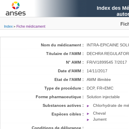
Index des Mé
auto
Fic
Index
Fiche médicament
Nom du médicament :
INTRA-EPICAINE SO
Titulaire de l'AMM :
DECHRA REGULATORY
N° AMM :
FR/V/1899545 7/2017
Date d'AMM :
14/11/2017
Etat de l'AMM :
AMM illimitée
Type de procédure :
DCP, FR=EMC
Forme pharmaceutique :
Solution injectable
Substances actives :
Chlorhydrate de mé
Cheval
Espèces cibles :
Jument
Conditions de délivrance :