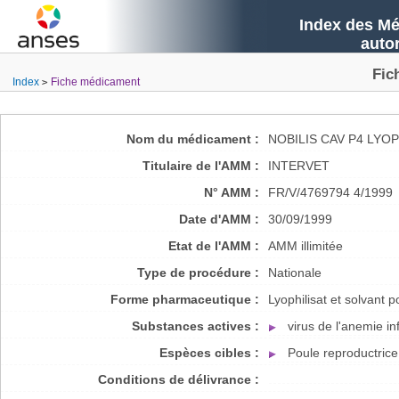
Index des Mé
auto
Fic
Index
Fiche médicament
Nom du médicament :
NOBILIS CAV P4 LYO
Titulaire de l'AMM :
INTERVET
N° AMM :
FR/V/4769794 4/1999
Date d'AMM :
30/09/1999
Etat de l'AMM :
AMM illimitée
Type de procédure :
Nationale
Forme pharmaceutique :
Lyophilisat et solvant 
Substances actives :
virus de l'anemie in
Espèces cibles :
Poule reproductrice
Conditions de délivrance :