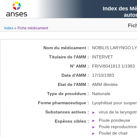
Index des Mé
auto
Fic
Index
Fiche médicament
Nom du médicament :
NOBILIS LARYNGO L
Titulaire de l'AMM :
INTERVET
N° AMM :
FR/V/8041813 1/1983
Date d'AMM :
17/10/1983
Etat de l'AMM :
AMM illimitée
Type de procédure :
Nationale
Forme pharmaceutique :
Lyophilisat pour suspe
Substances actives :
virus de la laryngot
Poule pondeuse
Espèces cibles :
Poule reproductrice
Poulet de chair