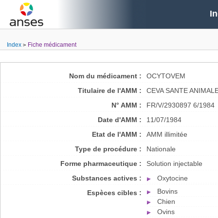
I
Index
Fiche médicament
Nom du médicament :
OCYTOVEM
Titulaire de l'AMM :
CEVA SANTE ANIMAL
N° AMM :
FR/V/2930897 6/1984
Date d'AMM :
11/07/1984
Etat de l'AMM :
AMM illimitée
Type de procédure :
Nationale
Forme pharmaceutique :
Solution injectable
Substances actives :
Oxytocine
Bovins
Espèces cibles :
Chien
Ovins