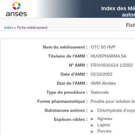
Index des Mé
auto
Fic
Index
Fiche médicament
Nom du médicament :
OTC 50 HVP
Titulaire de l'AMM :
HUVEPHARMA SA
N° AMM :
FR/V/4541614 1/2002
Date d'AMM :
02/10/2002
Etat de l'AMM :
AMM illimitée
Type de procédure :
Nationale
Forme pharmaceutique :
Poudre pour solution b
Substances actives :
Chlorhydrate d'oxyt
Agneau
Espèces cibles :
Lapins
Porcins