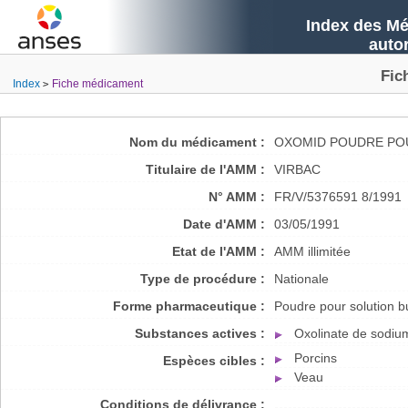
Index des Mé
auto
Fic
Index
Fiche médicament
Nom du médicament :
OXOMID POUDRE PO
Titulaire de l'AMM :
VIRBAC
N° AMM :
FR/V/5376591 8/1991
Date d'AMM :
03/05/1991
Etat de l'AMM :
AMM illimitée
Type de procédure :
Nationale
Forme pharmaceutique :
Poudre pour solution b
Substances actives :
Oxolinate de sodiu
Porcins
Espèces cibles :
Veau
Conditions de délivrance :