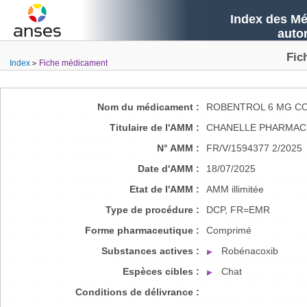
Index des Mé
auto
Fic
Index
Fiche médicament
Nom du médicament :
ROBENTROL 6 MG C
Titulaire de l'AMM :
CHANELLE PHARMAC
N° AMM :
FR/V/1594377 2/2025
Date d'AMM :
18/07/2025
Etat de l'AMM :
AMM illimitée
Type de procédure :
DCP, FR=EMR
Forme pharmaceutique :
Comprimé
Substances actives :
Robénacoxib
Espèces cibles :
Chat
Conditions de délivrance :