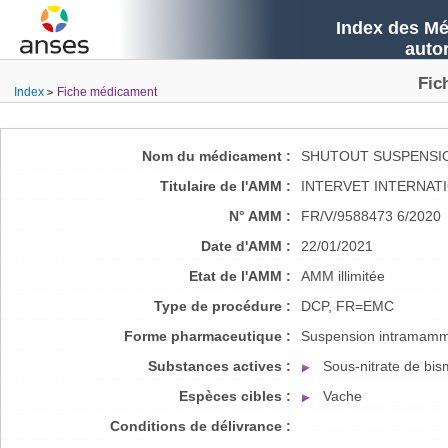
Index des Mé
auto
Fic
Index
Fiche médicament
Nom du médicament :
SHUTOUT SUSPENSI
Titulaire de l'AMM :
INTERVET INTERNATI
N° AMM :
FR/V/9588473 6/2020
Date d'AMM :
22/01/2021
Etat de l'AMM :
AMM illimitée
Type de procédure :
DCP, FR=EMC
Forme pharmaceutique :
Suspension intramamm
Substances actives :
Sous-nitrate de bis
Espèces cibles :
Vache
Conditions de délivrance :