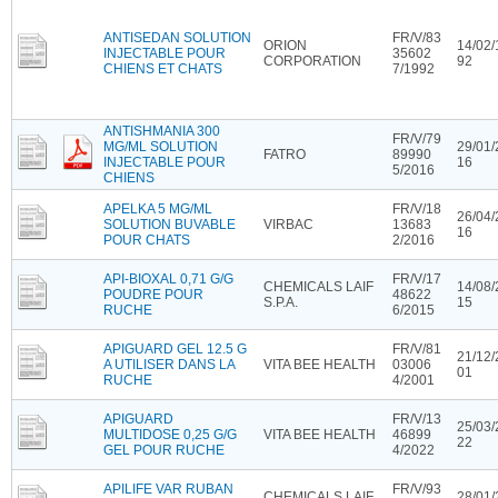
ANTISEDAN SOLUTION
FR/V/83
ORION
14/02/
INJECTABLE POUR
35602
CORPORATION
92
CHIENS ET CHATS
7/1992
ANTISHMANIA 300
FR/V/79
MG/ML SOLUTION
29/01/
FATRO
89990
INJECTABLE POUR
16
5/2016
CHIENS
APELKA 5 MG/ML
FR/V/18
26/04/
SOLUTION BUVABLE
VIRBAC
13683
16
POUR CHATS
2/2016
API-BIOXAL 0,71 G/G
FR/V/17
CHEMICALS LAIF
14/08/
POUDRE POUR
48622
S.P.A.
15
RUCHE
6/2015
APIGUARD GEL 12.5 G
FR/V/81
21/12/
A UTILISER DANS LA
VITA BEE HEALTH
03006
01
RUCHE
4/2001
APIGUARD
FR/V/13
25/03/
MULTIDOSE 0,25 G/G
VITA BEE HEALTH
46899
22
GEL POUR RUCHE
4/2022
APILIFE VAR RUBAN
FR/V/93
CHEMICALS LAIF
28/01/