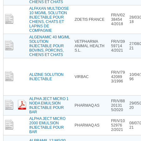
CHIENS ET CHATS
ALFAXAN MULTIDOSE
10 MG/ML SOLUTION
FR/V/02
INJECTABLE POUR
28/03/
ZOETIS FRANCE
38454
CHIENS, CHATS ET
18
4/2018
LAPINS DE
COMPAGNIE
ALGENAMIC 40 MG/ML
SOLUTION
VETPHARMA
FR/V/39
27/08/
INJECTABLE POUR
ANIMAL HEALTH
59714
21
BOVINS, PORCINS,
S.L.
4/2021
CHIENS ET CHATS
FR/V/79
ALIZINE SOLUTION
10/04/
VIRBAC
42089
INJECTABLE
96
3/1996
ALPHA JECT MICRO 1
FR/V/88
NODA EMULSION
29/05/
PHARMAQ AS
20131
INJECTABLE POUR
20
5/2020
BAR
ALPHA JECT MICRO
FR/V/10
2000 EMULSION
08/07/
PHARMAQ AS
52976
INJECTABLE POUR
21
2/2021
BAR
ALPRAMIL 12 MG/30