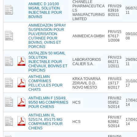
CHANELLE
ANIMEC D 10/100
PHARMACEUTICA
FR/V/29
MG/ML SOLUTION
06/07/
LS
63916
INJECTABLE POUR
11
MANUFACTURING
8/2011
BOVINS
LIMITED
ANIMEDAZON SPRAY
SUSPENSION POUR
FR/V/15
PULVERISATION
09/10/
ANIMEDICA GMBH
67617
CUTANEE POUR
08
1/2008
BOVINS, OVINS ET
PORCINS
ANTALZEN 50 MG/ML
SOLUTION
FR/V/23
LABORATORIOS
29/09/
INJECTABLE POUR
66271
CALIER S.A.
11
CHEVAUX, BOVINS ET
1/2011
PORCINS
ANTHELMIN
KRKA TOVARNA
FR/V/03
COMPRIMES
31/10/
ZDRAVIL D.D.
19717
PELLICULES POUR
17
NOVO MESTO
6/2017
CHATS
ANTHELMIN F 150/49,
FR/V/82
17/04/
95/50 MG COMPRIMES
HCS
05952
14
POUR CHIENS
5/2014
ANTHELMIN XL
FR/V/87
525/174, 85/175 MG
17/04/
HCS
62882
COMPRIMES POUR
14
5/2014
CHIENS
FR/V/56