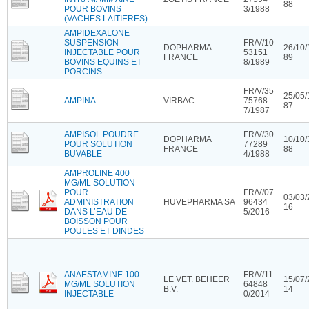
88
POUR BOVINS
3/1988
(VACHES LAITIERES)
AMPIDEXALONE
SUSPENSION
FR/V/10
DOPHARMA
26/10/
INJECTABLE POUR
53151
FRANCE
89
BOVINS EQUINS ET
8/1989
PORCINS
FR/V/35
25/05/
AMPINA
VIRBAC
75768
87
7/1987
AMPISOL POUDRE
FR/V/30
DOPHARMA
10/10/
POUR SOLUTION
77289
FRANCE
88
BUVABLE
4/1988
AMPROLINE 400
MG/ML SOLUTION
POUR
FR/V/07
03/03/
ADMINISTRATION
HUVEPHARMA SA
96434
16
DANS L’EAU DE
5/2016
BOISSON POUR
POULES ET DINDES
ANAESTAMINE 100
FR/V/11
LE VET. BEHEER
15/07/
MG/ML SOLUTION
64848
B.V.
14
INJECTABLE
0/2014