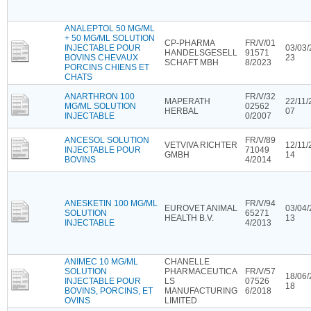
ANALEPTOL 50 MG/ML
+ 50 MG/ML SOLUTION
CP-PHARMA
FR/V/01
INJECTABLE POUR
03/03/
HANDELSGESELL
91571
BOVINS CHEVAUX
23
SCHAFT MBH
8/2023
PORCINS CHIENS ET
CHATS
ANARTHRON 100
FR/V/32
MAPERATH
22/11/
MG/ML SOLUTION
02562
HERBAL
07
INJECTABLE
0/2007
ANCESOL SOLUTION
FR/V/89
VETVIVA RICHTER
12/11/
INJECTABLE POUR
71049
GMBH
14
BOVINS
4/2014
ANESKETIN 100 MG/ML
FR/V/94
EUROVET ANIMAL
03/04/
SOLUTION
65271
HEALTH B.V.
13
INJECTABLE
4/2013
ANIMEC 10 MG/ML
CHANELLE
SOLUTION
PHARMACEUTICA
FR/V/57
18/06/
INJECTABLE POUR
LS
07526
18
BOVINS, PORCINS, ET
MANUFACTURING
6/2018
OVINS
LIMITED