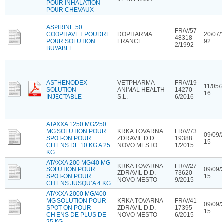
POUR INHALATION
POUR CHEVAUX
ASPIRINE 50
FR/V/57
COOPHAVET POUDRE
DOPHARMA
20/07/
48318
POUR SOLUTION
FRANCE
92
2/1992
BUVABLE
ASTHENODEX
VETPHARMA
FR/V/19
11/05/
SOLUTION
ANIMAL HEALTH
14270
16
INJECTABLE
S.L.
6/2016
ATAXXA 1250 MG/250
MG SOLUTION POUR
KRKA TOVARNA
FR/V/73
09/09/
SPOT-ON POUR
ZDRAVIL D.D.
19388
15
CHIENS DE 10 KG A 25
NOVO MESTO
1/2015
KG
ATAXXA 200 MG/40 MG
KRKA TOVARNA
FR/V/27
SOLUTION POUR
09/09/
ZDRAVIL D.D.
73620
SPOT-ON POUR
15
NOVO MESTO
9/2015
CHIENS JUSQU’A 4 KG
ATAXXA 2000 MG/400
MG SOLUTION POUR
KRKA TOVARNA
FR/V/41
09/09/
SPOT-ON POUR
ZDRAVIL D.D.
17395
15
CHIENS DE PLUS DE
NOVO MESTO
6/2015
25 KG