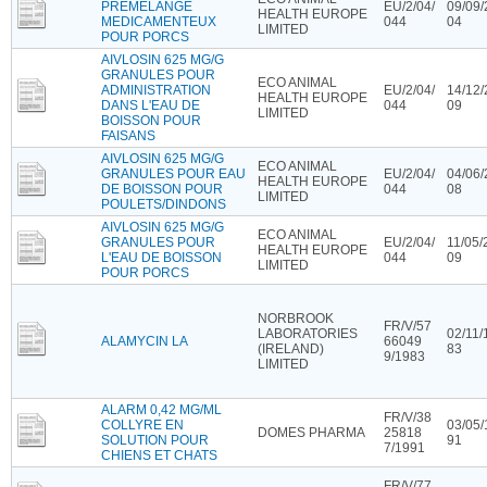
PREMELANGE
EU/2/04/
09/09/
HEALTH EUROPE
MEDICAMENTEUX
044
04
LIMITED
POUR PORCS
AIVLOSIN 625 MG/G
GRANULES POUR
ECO ANIMAL
ADMINISTRATION
EU/2/04/
14/12/
HEALTH EUROPE
DANS L'EAU DE
044
09
LIMITED
BOISSON POUR
FAISANS
AIVLOSIN 625 MG/G
ECO ANIMAL
GRANULES POUR EAU
EU/2/04/
04/06/
HEALTH EUROPE
DE BOISSON POUR
044
08
LIMITED
POULETS/DINDONS
AIVLOSIN 625 MG/G
ECO ANIMAL
GRANULES POUR
EU/2/04/
11/05/
HEALTH EUROPE
L'EAU DE BOISSON
044
09
LIMITED
POUR PORCS
NORBROOK
FR/V/57
LABORATORIES
02/11/
ALAMYCIN LA
66049
(IRELAND)
83
9/1983
LIMITED
ALARM 0,42 MG/ML
FR/V/38
COLLYRE EN
03/05/
DOMES PHARMA
25818
SOLUTION POUR
91
7/1991
CHIENS ET CHATS
FR/V/77