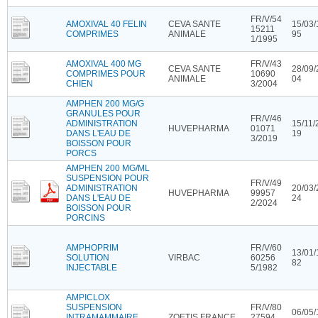
FR/V/54
AMOXIVAL 40 FELIN
CEVA SANTE
15/03/
15211
COMPRIMES
ANIMALE
95
1/1995
AMOXIVAL 400 MG
FR/V/43
CEVA SANTE
28/09/
COMPRIMES POUR
10690
ANIMALE
04
CHIEN
3/2004
AMPHEN 200 MG/G
GRANULES POUR
FR/V/46
ADMINISTRATION
15/11/
HUVEPHARMA
01071
DANS L'EAU DE
19
3/2019
BOISSON POUR
PORCS
AMPHEN 200 MG/ML
SUSPENSION POUR
FR/V/49
ADMINISTRATION
20/03/
HUVEPHARMA
99957
DANS L'EAU DE
24
2/2024
BOISSON POUR
PORCINS
AMPHOPRIM
FR/V/60
13/01/
SOLUTION
VIRBAC
60256
82
INJECTABLE
5/1982
AMPICLOX
SUSPENSION
FR/V/80
06/05/
INTRAMAMMAIRE
ZOETIS FRANCE
27594