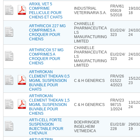
ARIXIL VET 5
FR/V/61
COMPRIME
INDUSTRIAL
19/10/
05919
PELLICULE POUR
VETERINARIA S.A.
18
5/2018
CHIENS ET CHATS
CHANELLE
ARTHRICOX 227 MG
PHARMACEUTICA
COMPRIMES A
EU/2/24/
24/10/
LS
CROQUER POUR
323
24
MANUFACTURING
CHIENS
LIMITED
CHANELLE
ARTHRICOX 57 MG
PHARMACEUTICA
COMPRIMES A
EU/2/24/
24/10/
LS
CROQUER POUR
323
24
MANUFACTURING
CHIENS
LIMITED
ARTHROKAN
CLEMENT THEKAN 0,5
FR/V/26
15/12/
MG/ML SUSPENSION
C & H GENERICS
01522
23
BUVABLE POUR
4/2023
CHATS
ARTHROKAN
CLEMENT THEKAN 1,5
FR/V/23
13/12/
MG/ML SUSPENSION
C & H GENERICS
98715
24
BUVABLE POUR
1/2024
CHIENS
ARTI-CELL FORTE
BOEHRINGER
SUSPENSION
EU/2/18/
29/03/
INGELHEIM
INJECTABLE POUR
228
19
VETMEDICA
CHEVAUX
ARTUVETRIN