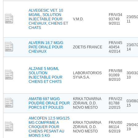
ALVEGESIC VET. 10
MG/ML, SOLUTION
FR/V/34
23/05/
INJECTABLE POUR
V.M.D.
93749
11
CHEVAUX, CHIENS ET
9/2011
CHATS
ALVERIN 18,7 MG/G
FR/V/45
23/07/
PATE ORALE POUR
ZOETIS FRANCE
40454
14
CHEVAUX
4/2014
ALZANE 5 MG/ML
FR/V/98
SOLUTION
LABORATORIOS
30/03/
91069
INJECTABLE POUR
SYVA S.A.
10
8/2010
CHIENS ET CHATS
AMATIB 697 MG/G
KRKA TOVARNA
FR/V/22
03/08/
POUDRE ORALE POUR
ZDRAVIL D.D.
81788
15
PORCS ET POULES
NOVO MESTO
2/2015
AMCOFEN 12,5 MG/125
MG COMPRIME A
KRKA TOVARNA
FR/V/00
29/04/
CROQUER POUR
ZDRAVIL D.D.
86114
19
CHIENS PESANT AU
NOVO MESTO
6/2019
MOINS 5 KG