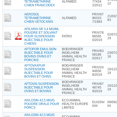
TETRAMETHRINE
ALFAMED
77434
12
CHIEN FRANCODEX
2/2012
AEROSOL
FR/V/07
21/03/
TETRAMETHRINE
ALFAMED
96333
83
CHIEN VETOCANIS
7/1983
AFILARIA SR 3,4 MG/ML
POUDRE ET SOLVANT
FR/V/78
02/07/
POUR SUSPENSION
FATRO
88595
19
INJECTABLE POUR
0/2019
CHIENS
AFTOPOR EMULSION
BOEHRINGER
FR/V/63
INJECTABLE POUR
INGELHEIM
23/07/
08186
BOVINS OVINS ET
ANIMAL HEALTH
18
0/2017
PORCINS
FRANCE
AFTOVAXPUR
BOEHRINGER
FR/V/24
SUSPENSION
INGELHEIM
10/12/
94656
INJECTABLE POUR
ANIMAL HEALTH
19
8/2019
BOVINS ET OVINS
FRANCE
BOEHRINGER
AFTOVIS SUSPENSION
FR/V/87
INGELHEIM
10/12/
INJECTABLE POUR
48745
ANIMAL HEALTH
19
OVINS ET BOVINS
9/2019
FRANCE
AIVLOSIN 42,5 MG/G
ECO ANIMAL
EU/2/04/
09/09/
POUDRE ORALE POUR
HEALTH EUROPE
044
04
PORCS
LIMITED
AIVLOSIN 42,5 MG/G
ECO ANIMAL