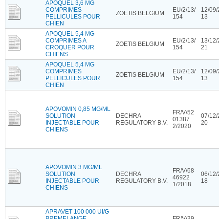
APOQUEL 3,6 MG
COMPRIMES
EU/2/13/
12/09/
ZOETIS BELGIUM
PELLICULES POUR
154
13
CHIEN
APOQUEL 5,4 MG
COMPRIMES A
EU/2/13/
13/12/
ZOETIS BELGIUM
CROQUER POUR
154
21
CHIENS
APOQUEL 5,4 MG
COMPRIMES
EU/2/13/
12/09/
ZOETIS BELGIUM
PELLICULES POUR
154
13
CHIEN
APOVOMIN 0,85 MG/ML
FR/V/52
SOLUTION
DECHRA
07/12/
01387
INJECTABLE POUR
REGULATORY B.V.
20
2/2020
CHIENS
APOVOMIN 3 MG/ML
FR/V/68
SOLUTION
DECHRA
06/12/
46922
INJECTABLE POUR
REGULATORY B.V.
18
1/2018
CHIENS
APRAVET 100 000 UI/G
PREMELANGE
FR/V/39