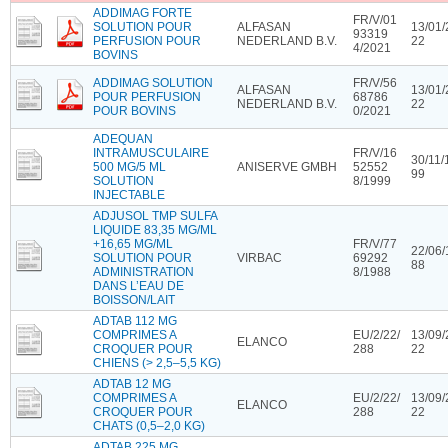
ADDIMAG FORTE
FR/V/01
SOLUTION POUR
ALFASAN
13/01/
93319
PERFUSION POUR
NEDERLAND B.V.
22
4/2021
BOVINS
ADDIMAG SOLUTION
FR/V/56
ALFASAN
13/01/
POUR PERFUSION
68786
NEDERLAND B.V.
22
POUR BOVINS
0/2021
ADEQUAN
INTRAMUSCULAIRE
FR/V/16
30/11/
500 MG/5 ML
ANISERVE GMBH
52552
99
SOLUTION
8/1999
INJECTABLE
ADJUSOL TMP SULFA
LIQUIDE 83,35 MG/ML
+16,65 MG/ML
FR/V/77
22/06/
SOLUTION POUR
VIRBAC
69292
88
ADMINISTRATION
8/1988
DANS L’EAU DE
BOISSON/LAIT
ADTAB 112 MG
COMPRIMES A
EU/2/22/
13/09/
ELANCO
CROQUER POUR
288
22
CHIENS (> 2,5–5,5 KG)
ADTAB 12 MG
COMPRIMES A
EU/2/22/
13/09/
ELANCO
CROQUER POUR
288
22
CHATS (0,5–2,0 KG)
ADTAB 225 MG