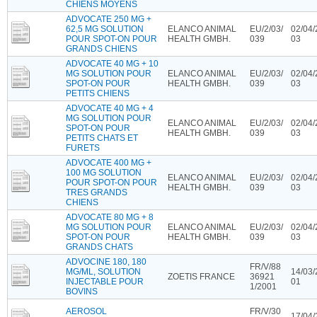
CHIENS MOYENS
ADVOCATE 250 MG +
62,5 MG SOLUTION
ELANCO ANIMAL
EU/2/03/
02/04/
POUR SPOT-ON POUR
HEALTH GMBH.
039
03
GRANDS CHIENS
ADVOCATE 40 MG + 10
MG SOLUTION POUR
ELANCO ANIMAL
EU/2/03/
02/04/
SPOT-ON POUR
HEALTH GMBH.
039
03
PETITS CHIENS
ADVOCATE 40 MG + 4
MG SOLUTION POUR
ELANCO ANIMAL
EU/2/03/
02/04/
SPOT-ON POUR
HEALTH GMBH.
039
03
PETITS CHATS ET
FURETS
ADVOCATE 400 MG +
100 MG SOLUTION
ELANCO ANIMAL
EU/2/03/
02/04/
POUR SPOT-ON POUR
HEALTH GMBH.
039
03
TRES GRANDS
CHIENS
ADVOCATE 80 MG + 8
MG SOLUTION POUR
ELANCO ANIMAL
EU/2/03/
02/04/
SPOT-ON POUR
HEALTH GMBH.
039
03
GRANDS CHATS
ADVOCINE 180, 180
FR/V/88
MG/ML, SOLUTION
14/03/
ZOETIS FRANCE
36921
INJECTABLE POUR
01
1/2001
BOVINS
AEROSOL
FR/V/30
17/04/