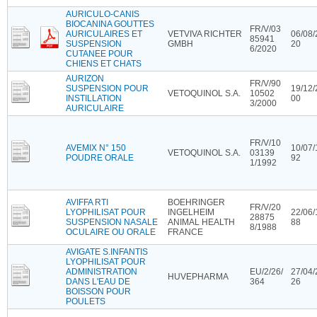
AURICULO-CANIS
BIOCANINA GOUTTES
FR/V/03
AURICULAIRES ET
VETVIVA RICHTER
06/08/
85941
SUSPENSION
GMBH
20
6/2020
CUTANEE POUR
CHIENS ET CHATS
AURIZON
FR/V/90
SUSPENSION POUR
19/12/
VETOQUINOL S.A.
10502
INSTILLATION
00
3/2000
AURICULAIRE
FR/V/10
AVEMIX N° 150
10/07/
VETOQUINOL S.A.
03139
POUDRE ORALE
92
1/1992
AVIFFA RTI
BOEHRINGER
FR/V/20
LYOPHILISAT POUR
INGELHEIM
22/06/
28875
SUSPENSION NASALE
ANIMAL HEALTH
88
8/1988
OCULAIRE OU ORALE
FRANCE
AVIGATE S.INFANTIS
LYOPHILISAT POUR
ADMINISTRATION
EU/2/26/
27/04/
HUVEPHARMA
DANS L'EAU DE
364
26
BOISSON POUR
POULETS