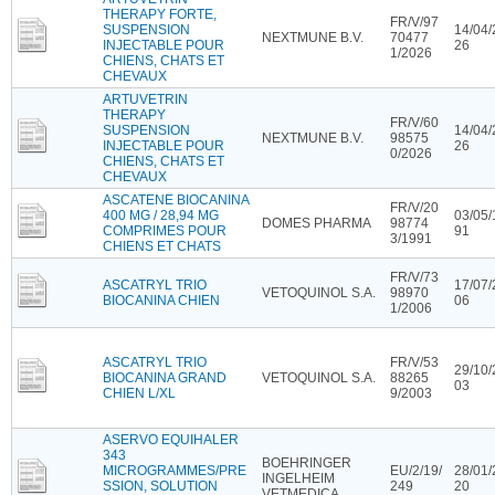
THERAPY FORTE,
FR/V/97
SUSPENSION
14/04/
NEXTMUNE B.V.
70477
INJECTABLE POUR
26
1/2026
CHIENS, CHATS ET
CHEVAUX
ARTUVETRIN
THERAPY
FR/V/60
SUSPENSION
14/04/
NEXTMUNE B.V.
98575
INJECTABLE POUR
26
0/2026
CHIENS, CHATS ET
CHEVAUX
ASCATENE BIOCANINA
FR/V/20
400 MG / 28,94 MG
03/05/
DOMES PHARMA
98774
COMPRIMES POUR
91
3/1991
CHIENS ET CHATS
FR/V/73
ASCATRYL TRIO
17/07/
VETOQUINOL S.A.
98970
BIOCANINA CHIEN
06
1/2006
ASCATRYL TRIO
FR/V/53
29/10/
BIOCANINA GRAND
VETOQUINOL S.A.
88265
03
CHIEN L/XL
9/2003
ASERVO EQUIHALER
343
BOEHRINGER
MICROGRAMMES/PRE
EU/2/19/
28/01/
INGELHEIM
SSION, SOLUTION
249
20
VETMEDICA