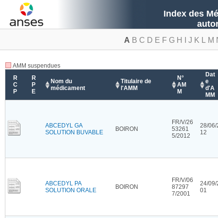
Index des Mé
auto
A
B
C
D
E
F
G
H
I
J
K
L
M
AMM suspendues
Dat
R
R
N°
Nom du
Titulaire de
e
C
P
AM
médicament
l'AMM
d'A
P
E
M
MM
FR/V/26
ABCEDYL GA
28/06/
BOIRON
53261
SOLUTION BUVABLE
12
5/2012
FR/V/06
ABCEDYL PA
24/09/
BOIRON
87297
SOLUTION ORALE
01
7/2001