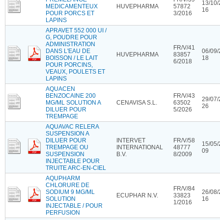
13/10/
MEDICAMENTEUX
HUVEPHARMA
57872
16
POUR PORCS ET
3/2016
LAPINS
APRAVET 552 000 UI /
G, POUDRE POUR
ADMINISTRATION
FR/V/41
DANS L'EAU DE
06/09/
HUVEPHARMA
83857
BOISSON / LE LAIT
18
6/2018
POUR PORCINS,
VEAUX, POULETS ET
LAPINS
AQUACEN
BENZOCAINE 200
FR/V/43
29/07/
MG/ML SOLUTION A
CENAVISA S.L.
63502
26
DILUER POUR
5/2026
TREMPAGE
AQUAVAC RELERA
SUSPENSION A
DILUER POUR
INTERVET
FR/V/58
15/05/
TREMPAGE OU
INTERNATIONAL
48777
09
SUSPENSION
B.V.
8/2009
INJECTABLE POUR
TRUITE ARC-EN-CIEL
AQUPHARM
CHLORURE DE
FR/V/84
SODIUM 9 MG/ML
26/08/
ECUPHAR N.V.
33823
SOLUTION
16
1/2016
INJECTABLE / POUR
PERFUSION