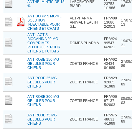
ANTHELMINTICIDE 15
LABORATOIRE
17/03/
23753
%
BIARD
86
1/1986
ANTIDORM 5 MG/ML
VETPHARMA
FR/V/88
SOLUTION
17/07/
ANIMAL HEALTH
13686
INJECTABLE POUR
13
S.L.
2/2013
CHIENS ET CHATS
ANTILACTIS
BIOCANINA 20 MG
FR/V/24
19/07/
COMPRIMES
DOMES PHARMA
99547
21
PELLICULES POUR
6/2021
CHIENS ET CHATS
ANTIROBE 150 MG
FR/V/62
27/09/
GELULES POUR
ZOETIS FRANCE
43434
89
CHIENS
8/1989
ANTIROBE 25 MG
FR/V/29
27/09/
GELULES POUR
ZOETIS FRANCE
92805
89
CHIENS
3/1989
ANTIROBE 300 MG
FR/V/06
05/05/
GELULES POUR
ZOETIS FRANCE
97137
03
CHIENS
5/2003
ANTIROBE 75 MG
FR/V/75
27/09/
GELULES POUR
ZOETIS FRANCE
48631
89
CHIENS
4/1989