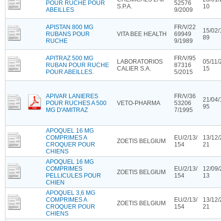
POUR RUCHE POUR
52576
S.P.A.
10
ABEILLES
9/2009
APISTAN 800 MG
FR/V/22
15/02/
RUBANS POUR
VITA BEE HEALTH
69949
89
RUCHE
9/1989
APITRAZ 500 MG
FR/V/95
LABORATORIOS
05/11/
RUBAN POUR RUCHE
87316
CALIER S.A.
15
POUR ABEILLES.
5/2015
APIVAR LANIERES
FR/V/36
21/04/
POUR RUCHES A 500
VETO-PHARMA
53206
95
MG D'AMITRAZ
7/1995
APOQUEL 16 MG
COMPRIMES A
EU/2/13/
13/12/
ZOETIS BELGIUM
CROQUER POUR
154
21
CHIENS
APOQUEL 16 MG
COMPRIMES
EU/2/13/
12/09/
ZOETIS BELGIUM
PELLICULES POUR
154
13
CHIEN
APOQUEL 3,6 MG
COMPRIMES A
EU/2/13/
13/12/
ZOETIS BELGIUM
CROQUER POUR
154
21
CHIENS