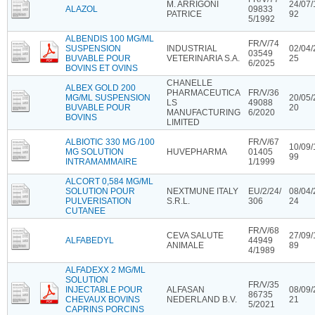
M. ARRIGONI
24/07/
ALAZOL
09833
PATRICE
92
5/1992
ALBENDIS 100 MG/ML
FR/V/74
SUSPENSION
INDUSTRIAL
02/04/
03549
BUVABLE POUR
VETERINARIA S.A.
25
6/2025
BOVINS ET OVINS
CHANELLE
ALBEX GOLD 200
PHARMACEUTICA
FR/V/36
MG/ML SUSPENSION
20/05/
LS
49088
BUVABLE POUR
20
MANUFACTURING
6/2020
BOVINS
LIMITED
ALBIOTIC 330 MG /100
FR/V/67
10/09/
MG SOLUTION
HUVEPHARMA
01405
99
INTRAMAMMAIRE
1/1999
ALCORT 0,584 MG/ML
SOLUTION POUR
NEXTMUNE ITALY
EU/2/24/
08/04/
PULVERISATION
S.R.L.
306
24
CUTANEE
FR/V/68
CEVA SALUTE
27/09/
ALFABEDYL
44949
ANIMALE
89
4/1989
ALFADEXX 2 MG/ML
SOLUTION
FR/V/35
INJECTABLE POUR
ALFASAN
08/09/
86735
CHEVAUX BOVINS
NEDERLAND B.V.
21
5/2021
CAPRINS PORCINS