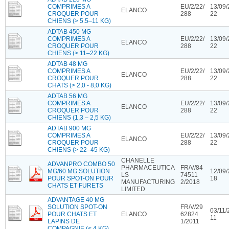
COMPRIMES A
EU/2/22/
13/09/
ELANCO
CROQUER POUR
288
22
CHIENS (> 5.5–11 KG)
ADTAB 450 MG
COMPRIMES A
EU/2/22/
13/09/
ELANCO
CROQUER POUR
288
22
CHIENS (> 11–22 KG)
ADTAB 48 MG
COMPRIMES A
EU/2/22/
13/09/
ELANCO
CROQUER POUR
288
22
CHATS (> 2,0 - 8,0 KG)
ADTAB 56 MG
COMPRIMES A
EU/2/22/
13/09/
ELANCO
CROQUER POUR
288
22
CHIENS (1,3 – 2,5 KG)
ADTAB 900 MG
COMPRIMES A
EU/2/22/
13/09/
ELANCO
CROQUER POUR
288
22
CHIENS (> 22–45 KG)
CHANELLE
ADVANPRO COMBO 50
PHARMACEUTICA
FR/V/84
MG/60 MG SOLUTION
12/09/
LS
74511
POUR SPOT-ON POUR
18
MANUFACTURING
2/2018
CHATS ET FURETS
LIMITED
ADVANTAGE 40 MG
SOLUTION SPOT-ON
FR/V/29
03/11/
POUR CHATS ET
ELANCO
62824
11
LAPINS DE
1/2011
COMPAGNIE (< 4 KG)