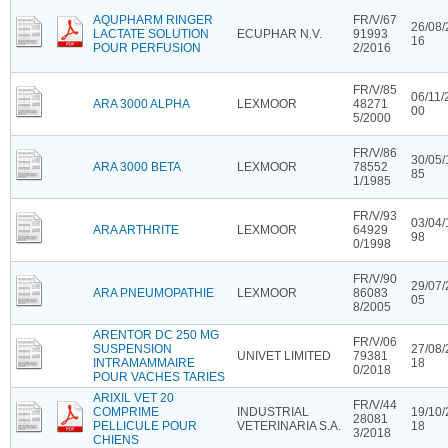
AQUPHARM RINGER
FR/V/67
26/08/
LACTATE SOLUTION
ECUPHAR N.V.
91993
16
POUR PERFUSION
2/2016
FR/V/85
06/11/
ARA 3000 ALPHA
LEXMOOR
48271
00
5/2000
FR/V/86
30/05/
ARA 3000 BETA
LEXMOOR
78552
85
1/1985
FR/V/93
03/04/
ARA ARTHRITE
LEXMOOR
64929
98
0/1998
FR/V/90
29/07/
ARA PNEUMOPATHIE
LEXMOOR
86083
05
8/2005
ARENTOR DC 250 MG
FR/V/06
SUSPENSION
27/08/
UNIVET LIMITED
79381
INTRAMAMMAIRE
18
0/2018
POUR VACHES TARIES
ARIXIL VET 20
FR/V/44
COMPRIME
INDUSTRIAL
19/10/
28081
PELLICULE POUR
VETERINARIA S.A.
18
3/2018
CHIENS