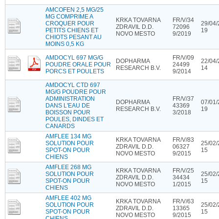
AMCOFEN 2,5 MG/25
MG COMPRIME A
KRKA TOVARNA
FR/V/34
CROQUER POUR
29/04/
ZDRAVIL D.D.
72096
PETITS CHIENS ET
19
NOVO MESTO
9/2019
CHIOTS PESANT AU
MOINS 0,5 KG
AMDOCYL 697 MG/G
FR/V/09
DOPHARMA
22/04/
POUDRE ORALE POUR
24499
RESEARCH B.V.
14
PORCS ET POULETS
9/2014
AMDOCYL CTD 697
MG/G POUDRE POUR
ADMINISTRATION
FR/V/37
DOPHARMA
07/01/
DANS L'EAU DE
43369
RESEARCH B.V.
19
BOISSON POUR
3/2018
POULES, DINDES ET
CANARDS
AMFLEE 134 MG
KRKA TOVARNA
FR/V/83
SOLUTION POUR
25/02/
ZDRAVIL D.D.
06327
SPOT-ON POUR
15
NOVO MESTO
9/2015
CHIENS
AMFLEE 268 MG
KRKA TOVARNA
FR/V/25
SOLUTION POUR
25/02/
ZDRAVIL D.D.
34434
SPOT-ON POUR
15
NOVO MESTO
1/2015
CHIENS
AMFLEE 402 MG
KRKA TOVARNA
FR/V/63
SOLUTION POUR
25/02/
ZDRAVIL D.D.
13365
SPOT-ON POUR
15
NOVO MESTO
9/2015
CHIENS