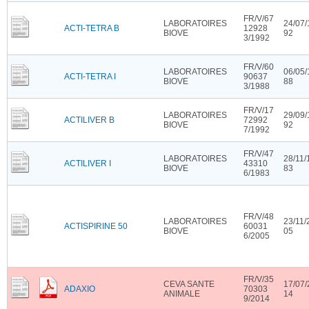
FR/V/67
LABORATOIRES
24/07/
ACTI-TETRA B
12928
BIOVE
92
3/1992
FR/V/60
LABORATOIRES
06/05/
ACTI-TETRA I
90637
BIOVE
88
3/1988
FR/V/17
LABORATOIRES
29/09/
ACTILIVER B
72992
BIOVE
92
7/1992
FR/V/47
LABORATOIRES
28/11/
ACTILIVER I
43310
BIOVE
83
6/1983
FR/V/48
LABORATOIRES
23/11/
ACTISPIRINE 50
60031
BIOVE
05
6/2005
FR/V/35
CEVA SANTE
17/07/
ADAXIO
70303
ANIMALE
14
9/2014