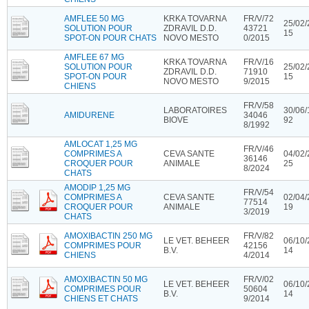
AMFLEE 50 MG
KRKA TOVARNA
FR/V/72
25/02/
SOLUTION POUR
ZDRAVIL D.D.
43721
15
SPOT-ON POUR CHATS
NOVO MESTO
0/2015
AMFLEE 67 MG
KRKA TOVARNA
FR/V/16
SOLUTION POUR
25/02/
ZDRAVIL D.D.
71910
SPOT-ON POUR
15
NOVO MESTO
9/2015
CHIENS
FR/V/58
LABORATOIRES
30/06/
AMIDURENE
34046
BIOVE
92
8/1992
AMLOCAT 1,25 MG
FR/V/46
COMPRIMES A
CEVA SANTE
04/02/
36146
CROQUER POUR
ANIMALE
25
8/2024
CHATS
AMODIP 1,25 MG
FR/V/54
COMPRIMES A
CEVA SANTE
02/04/
77514
CROQUER POUR
ANIMALE
19
3/2019
CHATS
AMOXIBACTIN 250 MG
FR/V/82
LE VET. BEHEER
06/10/
COMPRIMES POUR
42156
B.V.
14
CHIENS
4/2014
AMOXIBACTIN 50 MG
FR/V/02
LE VET. BEHEER
06/10/
COMPRIMES POUR
50604
B.V.
14
CHIENS ET CHATS
9/2014