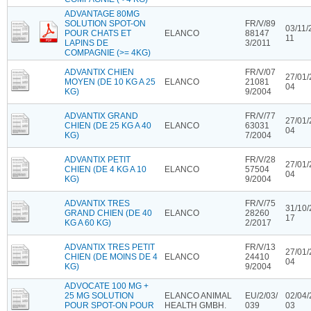
ADVANTAGE 80MG
SOLUTION SPOT-ON
FR/V/89
03/11/
POUR CHATS ET
ELANCO
88147
11
LAPINS DE
3/2011
COMPAGNIE (>= 4KG)
ADVANTIX CHIEN
FR/V/07
27/01/
MOYEN (DE 10 KG A 25
ELANCO
21081
04
KG)
9/2004
ADVANTIX GRAND
FR/V/77
27/01/
CHIEN (DE 25 KG A 40
ELANCO
63031
04
KG)
7/2004
ADVANTIX PETIT
FR/V/28
27/01/
CHIEN (DE 4 KG A 10
ELANCO
57504
04
KG)
9/2004
ADVANTIX TRES
FR/V/75
31/10/
GRAND CHIEN (DE 40
ELANCO
28260
17
KG A 60 KG)
2/2017
ADVANTIX TRES PETIT
FR/V/13
27/01/
CHIEN (DE MOINS DE 4
ELANCO
24410
04
KG)
9/2004
ADVOCATE 100 MG +
25 MG SOLUTION
ELANCO ANIMAL
EU/2/03/
02/04/
POUR SPOT-ON POUR
HEALTH GMBH.
039
03