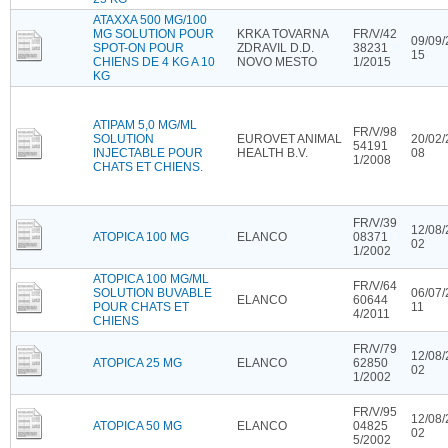
ATAXXA 500 MG/100
MG SOLUTION POUR
KRKA TOVARNA
FR/V/42
09/09/
SPOT-ON POUR
ZDRAVIL D.D.
38231
15
CHIENS DE 4 KG A 10
NOVO MESTO
1/2015
KG
ATIPAM 5,0 MG/ML
FR/V/98
SOLUTION
EUROVET ANIMAL
20/02/
54191
INJECTABLE POUR
HEALTH B.V.
08
1/2008
CHATS ET CHIENS.
FR/V/39
12/08/
ATOPICA 100 MG
ELANCO
08371
02
1/2002
ATOPICA 100 MG/ML
FR/V/64
SOLUTION BUVABLE
06/07/
ELANCO
60644
POUR CHATS ET
11
4/2011
CHIENS
FR/V/79
12/08/
ATOPICA 25 MG
ELANCO
62850
02
1/2002
FR/V/95
12/08/
ATOPICA 50 MG
ELANCO
04825
02
5/2002