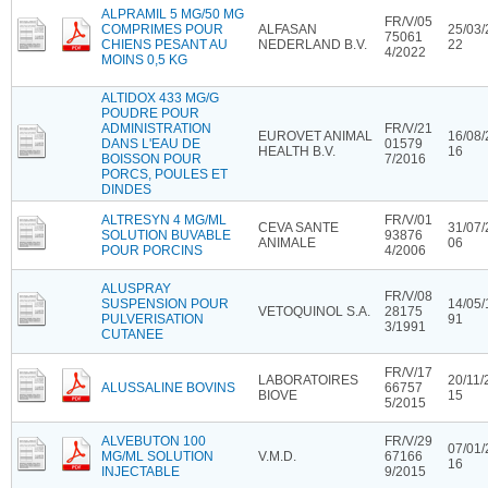
ALPRAMIL 5 MG/50 MG
FR/V/05
COMPRIMES POUR
ALFASAN
25/03/
75061
CHIENS PESANT AU
NEDERLAND B.V.
22
4/2022
MOINS 0,5 KG
ALTIDOX 433 MG/G
POUDRE POUR
ADMINISTRATION
FR/V/21
EUROVET ANIMAL
16/08/
DANS L'EAU DE
01579
HEALTH B.V.
16
BOISSON POUR
7/2016
PORCS, POULES ET
DINDES
ALTRESYN 4 MG/ML
FR/V/01
CEVA SANTE
31/07/
SOLUTION BUVABLE
93876
ANIMALE
06
POUR PORCINS
4/2006
ALUSPRAY
FR/V/08
SUSPENSION POUR
14/05/
VETOQUINOL S.A.
28175
PULVERISATION
91
3/1991
CUTANEE
FR/V/17
LABORATOIRES
20/11/
ALUSSALINE BOVINS
66757
BIOVE
15
5/2015
ALVEBUTON 100
FR/V/29
07/01/
MG/ML SOLUTION
V.M.D.
67166
16
INJECTABLE
9/2015