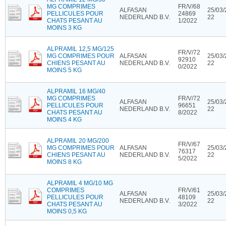
MG COMPRIMES
FR/V/68
ALFASAN
25/03/
PELLICULES POUR
24869
NEDERLAND B.V.
22
CHATS PESANT AU
1/2022
MOINS 3 KG
ALPRAMIL 12,5 MG/125
FR/V/72
MG COMPRIMES POUR
ALFASAN
25/03/
92910
CHIENS PESANT AU
NEDERLAND B.V.
22
0/2022
MOINS 5 KG
ALPRAMIL 16 MG/40
MG COMPRIMES
FR/V/72
ALFASAN
25/03/
PELLICULES POUR
96651
NEDERLAND B.V.
22
CHATS PESANT AU
8/2022
MOINS 4 KG
ALPRAMIL 20 MG/200
FR/V/67
MG COMPRIMES POUR
ALFASAN
25/03/
76317
CHIENS PESANT AU
NEDERLAND B.V.
22
5/2022
MOINS 8 KG
ALPRAMIL 4 MG/10 MG
COMPRIMES
FR/V/61
ALFASAN
25/03/
PELLICULES POUR
48109
NEDERLAND B.V.
22
CHATS PESANT AU
3/2022
MOINS 0,5 KG