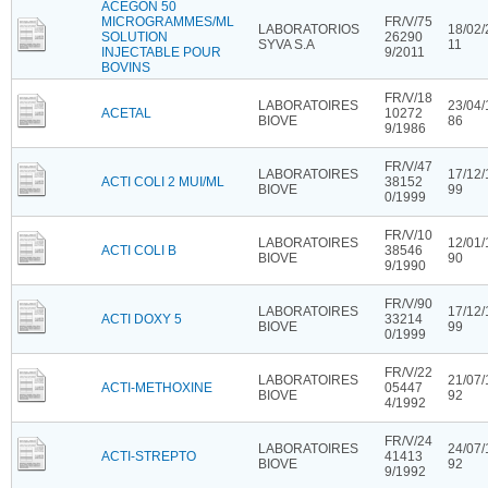
ACEGON 50
MICROGRAMMES/ML
FR/V/75
LABORATORIOS
18/02/
SOLUTION
26290
SYVA S.A
11
INJECTABLE POUR
9/2011
BOVINS
FR/V/18
LABORATOIRES
23/04/
ACETAL
10272
BIOVE
86
9/1986
FR/V/47
LABORATOIRES
17/12/
ACTI COLI 2 MUI/ML
38152
BIOVE
99
0/1999
FR/V/10
LABORATOIRES
12/01/
ACTI COLI B
38546
BIOVE
90
9/1990
FR/V/90
LABORATOIRES
17/12/
ACTI DOXY 5
33214
BIOVE
99
0/1999
FR/V/22
LABORATOIRES
21/07/
ACTI-METHOXINE
05447
BIOVE
92
4/1992
FR/V/24
LABORATOIRES
24/07/
ACTI-STREPTO
41413
BIOVE
92
9/1992